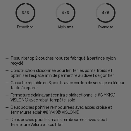
6/6
4/6
4/6
Expedition
Alpinisme
Everyday
Tissu ripstop 2 couches robuste fabriqué à partir de nylon
recyclé
Construction cloisonnée pour limiter les ponts froids et
optimiser l’espace afin de permettre au duvet de gonfler
Capuche réglable en 3 points avec cordon de serrage extérieur
facile à réparer
Fermeture éclair avant centrale bidirectionnelle #8 YKK®
VISLON® avec rabat tempête isolé
Deux poches poitrine rembourrées avec accès croisé et
fermetures éclair #8 YKK® VISLON®
Deux poches pour les mains rembourrées avec rabat,
fermeture Velcro et soufflet