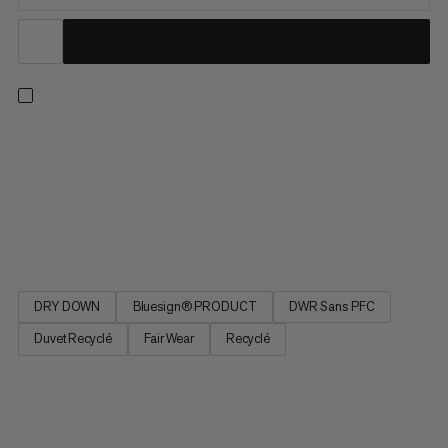
Une parka conçue pour les conditions les plus rudes. Robuste,
le tissu ripstop 2 couches protège à la fois des surfaces
abrasives et du vent. Le garnissage en duvet recyclé au pouvoir
gonflant de 700 cuin confère un apport thermique
remarquable lorsque les éléments se déchainent. La
construction à...
DRY DOWN
Bluesign® PRODUCT
DWR Sans PFC
Duvet Recyclé
Fair Wear
Recyclé