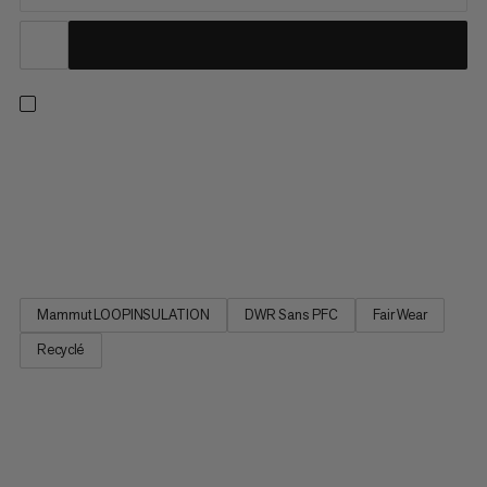
Cette veste isolante vous tient bien au chaud, même par des
températures négatives, grâce à son rembourrage en fibres
synthétiques hors norme. Nous avons franchi avec la couche
intérieur et exterieure un pas de géant en direction d’une
production en circuit fermé avec un impact minimal sur notre...
Mammut LOOPINSULATION
DWR Sans PFC
Fair Wear
Recyclé