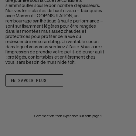
une journée sous la couette consiste à
s'emmitoufler sous le bon nombre d'épaisseurs.
Nos vestes isolantes de haut niveau – fabriquées
avec Mammut LOOPINSULATION, un
rembourrage synthétique à haute performance –
sont suffisamment légères pour être rangées
dans les montées mais assez chaudes et
protectrices pour profiter de la vue ou
redescendre en scrambling. Un véritable cocon
dans lequel vous vous sentirez à l'aise. Vous aurez
l'impression de prendre votre petit-déjeuner au lit
: protégés, confortables et entièrement chez
vous, sans besoin de murs ni de toit.
EN SAVOIR PLUS
Comment était ton expérience sur cette page ?