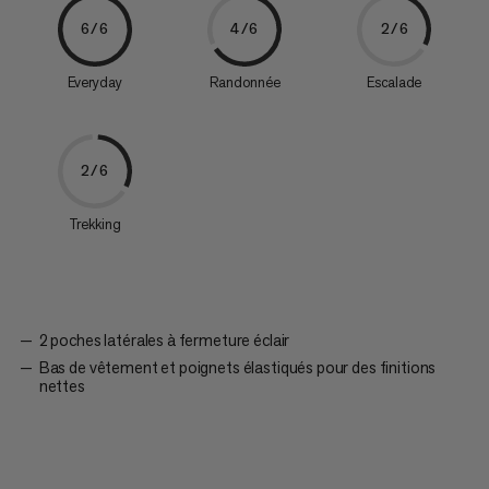
6/6
4/6
2/6
Everyday
Randonnée
Escalade
2/6
Trekking
2 poches latérales à fermeture éclair
Bas de vêtement et poignets élastiqués pour des finitions
nettes