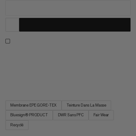
Cette veste est idéale pour les sentiers techniques et les
randonnées de plusieurs jours par mauvais temps.
Imperméable, coupe-vent et respirante, cette veste à
capuche en GORE-TEX trois couches avec membrane ePE
vous garde au sec. Son empreinte carbone est minimisée
grâce à sa membrane sans PFC, sa...
Membrane EPE GORE-TEX
Teinture Dans La Masse
Bluesign® PRODUCT
DWR Sans PFC
Fair Wear
Recyclé