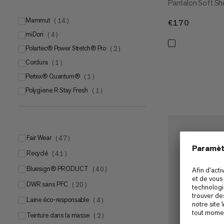
Pantalon Soft She
Mammut
(
14
)
€170
€170
miDori
Mammut FLEXGUARD
(
4
)
(
7
)
Polartec® Power Stretch® Pro
Mammut DRY Tour
(
4
)
(
2
)
Cordura
Mammut SOFtechTM
(
1
)
(
2
)
Pertex® Quantum®
Mammut LOOPINSULATION
(
1
)
(
1
)
Polygiene R Stay Fresh
(
1
)
Fair Wear
(
47
)
Recyclé
(
41
)
bluesign® PRODUCT
(
40
)
DWR sans PFC
(
20
)
Laine éco-responsable
(
4
)
Teinture dans la masse
(
2
)