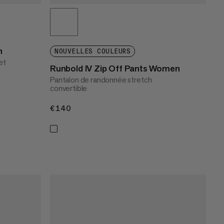
n
NOUVELLES COULEURS
et
Runbold IV Zip Off Pants Women
Pantalon de randonnée stretch
convertible
€140
€140