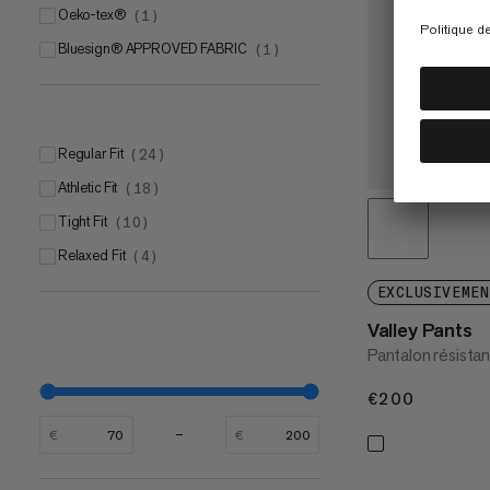
Oeko-tex®
(
1
)
bluesign® APPROVED FABRIC
(
1
)
Regular Fit
(
24
)
Athletic Fit
(
18
)
Tight Fit
(
10
)
Relaxed Fit
(
4
)
EXCLUSIVEMEN
Valley Pants
Pantalon résistan
€200
€200
€
€