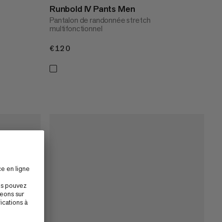
Runbold IV Pants Men
Pantalon de randonnée stretch
multifonctionnel
€120
€120