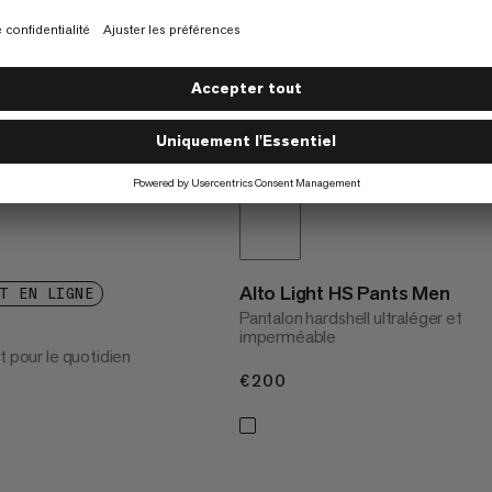
Alto Light HS Pants Men
T EN LIGNE
Pantalon hardshell ultraléger et
imperméable
t pour le quotidien
€200
€200