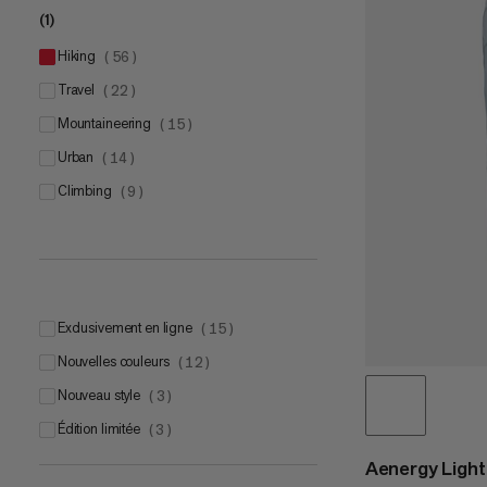
(1)
hiking
(
56
)
travel
(
22
)
mountaineering
(
15
)
urban
(
14
)
climbing
(
9
)
Exclusivement en ligne
(
15
)
Nouvelles couleurs
(
12
)
Nouveau style
(
3
)
Édition limitée
(
3
)
Aenergy Ligh