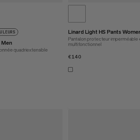
Linard Light HS Pants Wome
ULEURS
Pantalon protecteur imperméable 
s Men
multifonctionnel
onnée quadriextensible
€140
€140