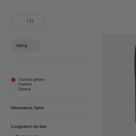
(1)
Hiking
Tous les genres
Homme
Femme
Vêtements Taille
Longueurs du bas
XS
(
10
)