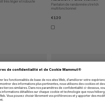
ll très léger et robuste
Pantalon de randonnée stretch
multifonctionnel
€120
€120