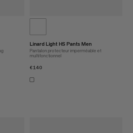
Linard Light HS Pants Men
ng
Pantalon protecteur imperméable et
multifonctionnel
€140
€140