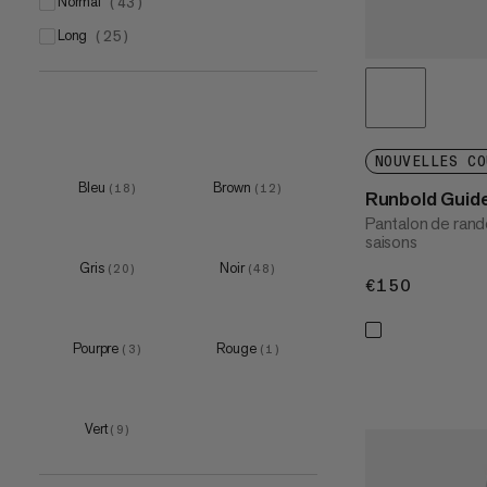
S
normal
(
17
)
(
43
)
M
long
(
17
)
(
25
)
L
(
12
)
XL
(
15
)
NOUVELLES CO
Bleu
Brown
(
18
)
(
12
)
Runbold Guid
Pantalon de rand
saisons
Gris
Noir
(
20
)
(
48
)
€150
€150
Pourpre
Rouge
(
3
)
(
1
)
Vert
(
9
)