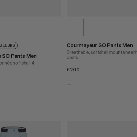
Courmayeur SO Pants Men
ULEURS
Breathable, softshell mountaineeri
e SO Pants Men
pants
onnée softshell 4
€200
€200