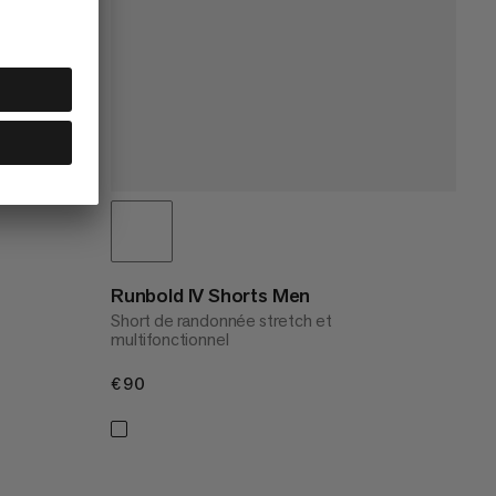
Runbold IV Shorts Men
Short de randonnée stretch et
multifonctionnel
€90
€90