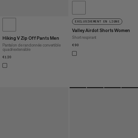
EXCLUSIVEMENT EN LIGNE
Valley Airdot Shorts Women
Short respirant
Hiking V Zip Off Pants Men
Pantalon de randonnée convertible
€90
€90
quadriextensible
€120
€120