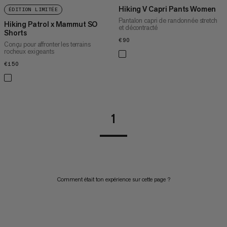
Hiking V Capri Pants Women
ÉDITION LIMITÉE
Pantalon capri de randonnée stretch
Hiking Patrol x Mammut SO
et décontracté
Shorts
€90
€90
Conçu pour affronter les terrains
rocheux exigeants
€150
€150
1
Comment était ton expérience sur cette page ?