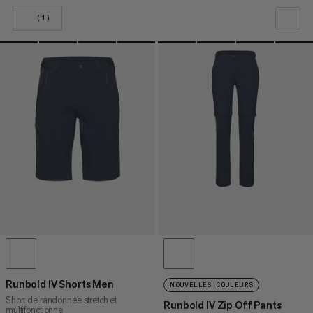
(1)
NOTRE SELECTION
PRIX CROISSANT
PRIX DÉCROISSANT
NOUVEAUTÉS
ÉVALUATION
Runbold IV Shorts Men
NOUVELLES COULEURS
Short de randonnée stretch et
Runbold IV Zip Off Pants
multifonctionnel