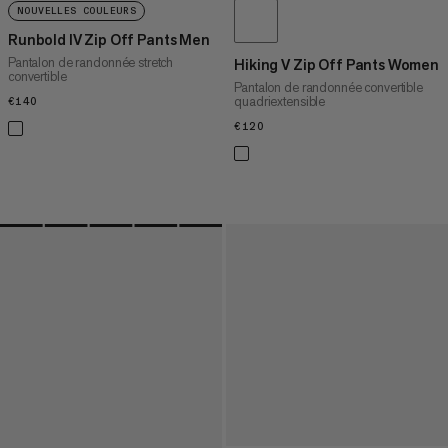
NOUVELLES COULEURS
Runbold IV Zip Off Pants Men
Pantalon de randonnée stretch
Hiking V Zip Off Pants Women
convertible
Pantalon de randonnée convertible
quadriextensible
€140
€140
€120
€120