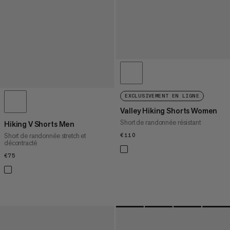
EXCLUSIVEMENT EN LIGNE
Valley Hiking Shorts Women
Short de randonnée résistant
Hiking V Shorts Men
Short de randonnée stretch et
€110
€110
décontracté
€75
€75