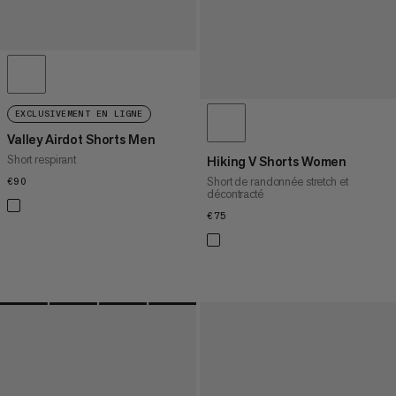
EXCLUSIVEMENT EN LIGNE
Valley Airdot Shorts Men
Short respirant
Hiking V Shorts Women
Short de randonnée stretch et
€90
€90
décontracté
€75
€75