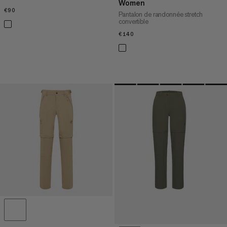
Women
€90
€90
Pantalon de randonnée stretch
convertible
€140
€140