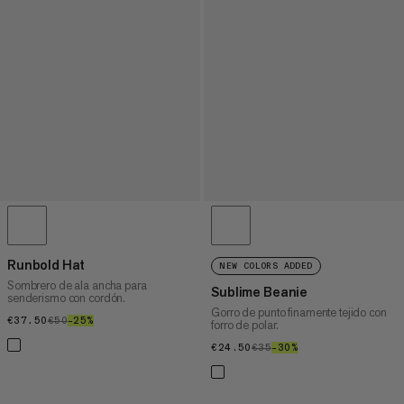
Runbold Hat
NEW COLORS ADDED
Sombrero de ala ancha para
Sublime Beanie
senderismo con cordón.
Gorro de punto finamente tejido con
€37.50
€37.50
€50
€50
–25%
25%
forro de polar.
€24.50
€24.50
€35
€35
–30%
30%