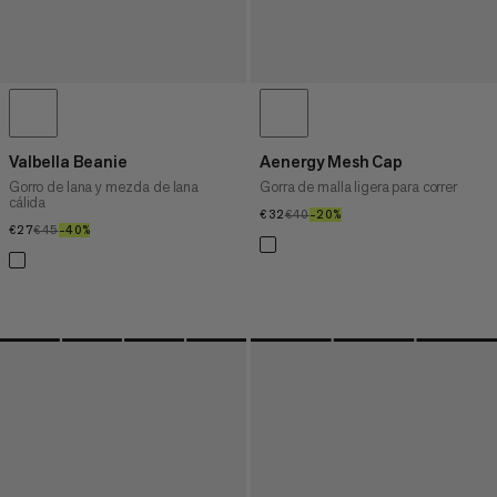
Valbella Beanie
Aenergy Mesh Cap
Gorro de lana y mezcla de lana
Gorra de malla ligera para correr
cálida
€32
€32
€40
€40
–20%
20%
€27
€27
€45
€45
–40%
40%