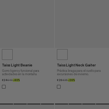
Taiss Light Beanie
Taiss Light Neck Gaiter
Gorro ligero y funcional para
Práctica braga para el cuello para
actividades en la montaña
excursiones de invierno.
€24
€24
€40
€40
–40%
40%
€26
€26
€35
€35
–26%
26%