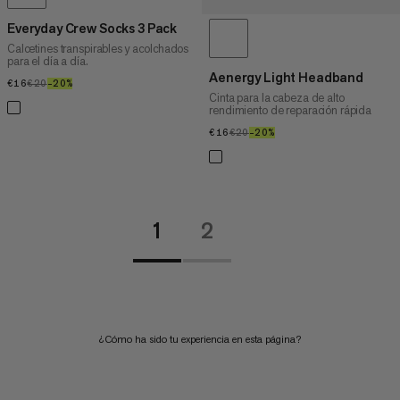
Everyday Crew Socks 3 Pack
Calcetines transpirables y acolchados
para el día a día.
Aenergy Light Headband
€16
€16
€20
€20
–20%
20%
Cinta para la cabeza de alto
rendimiento de reparación rápida
€16
€16
€20
€20
–20%
20%
1
2
¿Cómo ha sido tu experiencia en esta página?