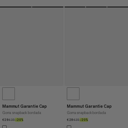
Mammut Garantie Cap
Mammut Garantie Cap
Gorra snapback bordada
Gorra snapback bordada
€28
€28
€35
€35
–20%
20%
€28
€28
€35
€35
–20%
20%