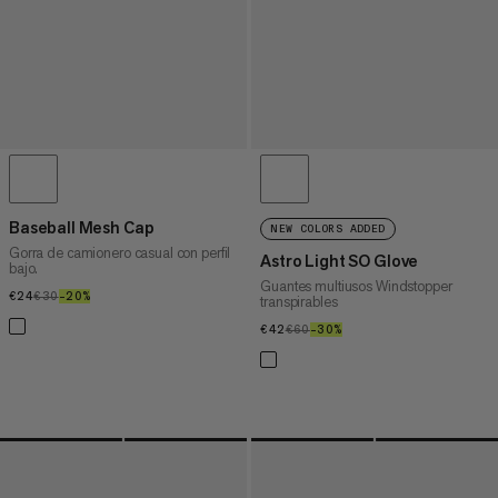
Baseball Mesh Cap
NEW COLORS ADDED
Gorra de camionero casual con perfil
Astro Light SO Glove
bajo.
Guantes multiusos Windstopper
€24
€24
€30
€30
–20%
20%
transpirables
€42
€42
€60
€60
–30%
30%