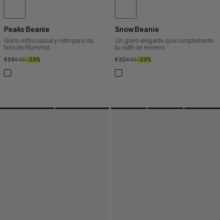
Peaks Beanie
Snow Beanie
Gorro estilo casual y retro para los
Un gorro elegante que complemente
fans de Mammut.
tu outfit de invierno
€36
€36
€45
€45
–20%
20%
€32
€32
€40
€40
–20%
20%