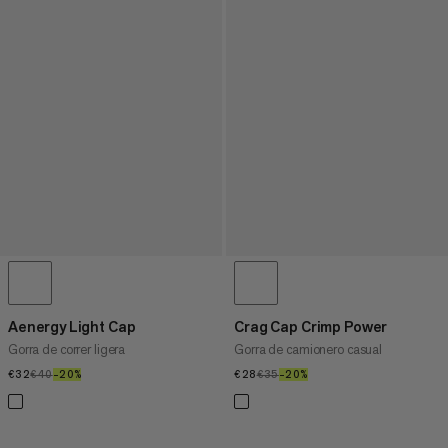
Aenergy Light Cap
Crag Cap Crimp Power
Gorra de correr ligera
Gorra de camionero casual
€32
€32
€40
€40
–20%
20%
€28
€28
€35
€35
–20%
20%