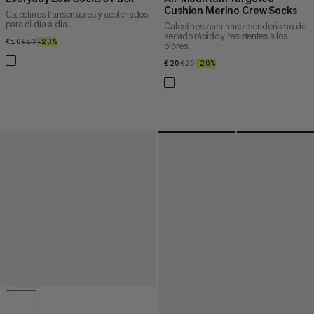
Cushion Merino Crew Socks
Calcetines transpirables y acolchados
para el día a día.
Calcetines para hacer senderismo de
secado rápido y resistentes a los
€10
€10
€13
€13
–23%
23%
olores.
€20
€20
€25
€25
–20%
20%