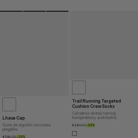
Trail Running Targeted
Cushion Crew Socks
Calcetines de trail running
transpirables y acolchados.
Lhasa Cap
Gorra de algodón con visera
€14
€14
€20
€20
–30%
30%
plegable.
€28
€28
€35
€35
–20%
20%