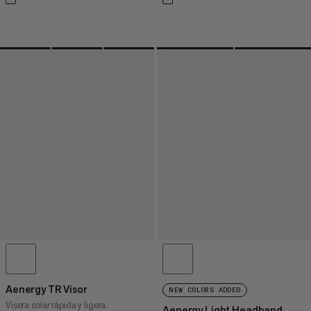
Aenergy TR Visor
NEW COLORS ADDED
Visera solar rápida y ligera.
Aenergy Light Headband