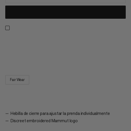
Gorra de béisbol Mammut. Una gorra clásica con seis paneles.
La visera ligeramente curvada protege los ojos de la luz solar
directa. El cierre con hebilla en la parte trasera permite ajustar
la gorra individualmente a la forma de la cabeza del usuario.
Fair Wear
Hebilla de cierre para ajustar la prenda individualmente
Discreet embroidered Mammut logo