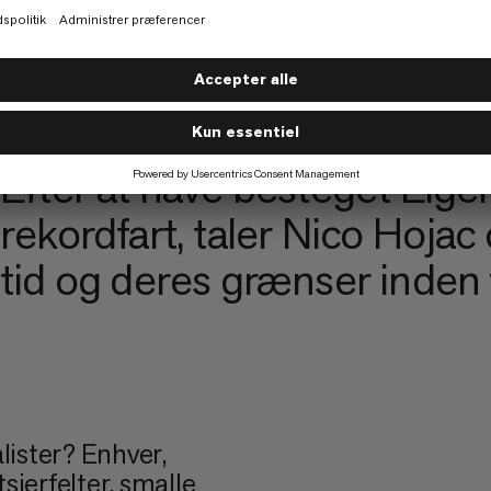
CARLOS BLANCHARD
JULIA RAU
Efter at have besteget Eige
rekordfart, taler Nico Hoja
tid og deres grænser inden 
alister? Enhver,
sjerfelter, smalle