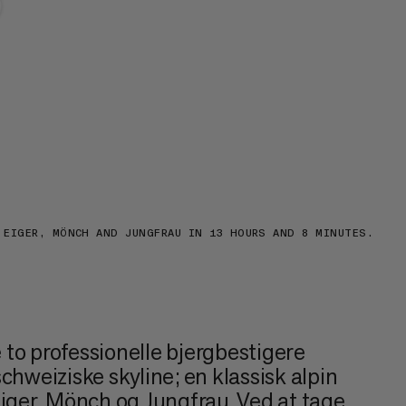
 EIGER, MÖNCH AND JUNGFRAU IN 13 HOURS AND 8 MINUTES.
de to professionelle bjergbestigere
chweiziske skyline; en klassisk alpin
Eiger, Mönch og Jungfrau. Ved at tage