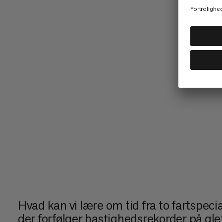
Hvad kan vi lære om tid fra to fartspeci
der forfølger hastighedsrekorder på glet