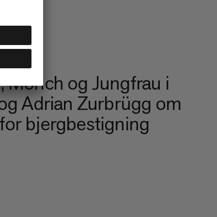
r, Mönch og Jungfrau i
c og Adrian Zurbrügg om
for bjergbestigning