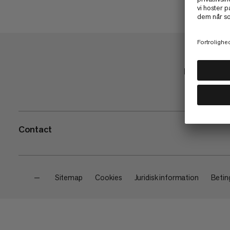
Butik
Contact
—
Sitemap
Cookies
Juridisk information
Beting