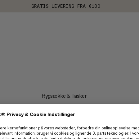
GRATIS LEVERING FRA €100
Rygsække & Tasker