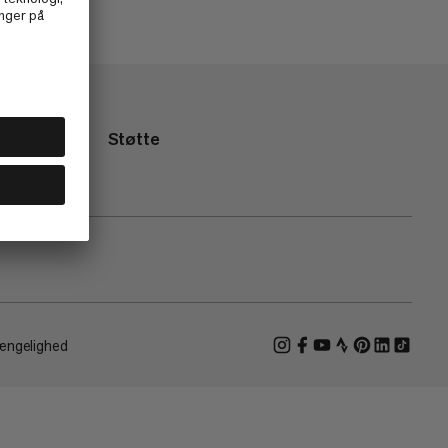
Støtte
ængelighed