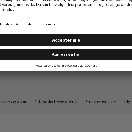
Om
elser og vilkår
Databeskyttelsespolitik
Brugsbetingelser
Tilg