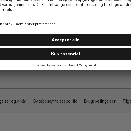
Om
elser og vilkår
Databeskyttelsespolitik
Brugsbetingelser
Tilg