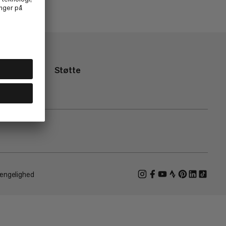
Støtte
ængelighed