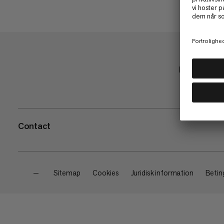
Butik
Contact
—
Sitemap
Cookies
Juridisk information
Beting