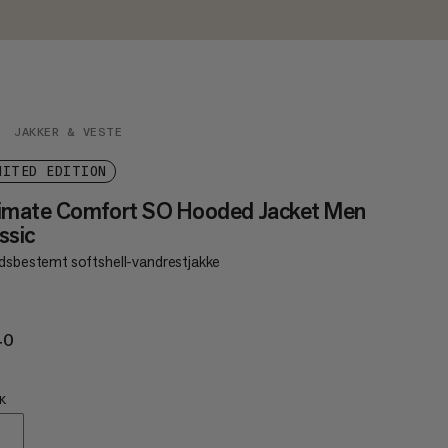
JAKKER & VESTE
MITED EDITION
timate Comfort SO Hooded Jacket Men
ssic
idsbestemt softshell-vandrestjakke
40
€240
K