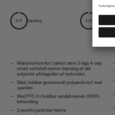
Vandring
Hverdag
6/6
6/6
Maksimal komfort takket være 3-lags 4-vejs
stræk softshell med en blanding af uld-
polyester på bagsiden af materialet.
Blød, holdbar genanvendt polyamid stof med
spandex
Med PFC-fri holdbar vandafvisende (DWR)
behandling
2-punkts justerbar hætte