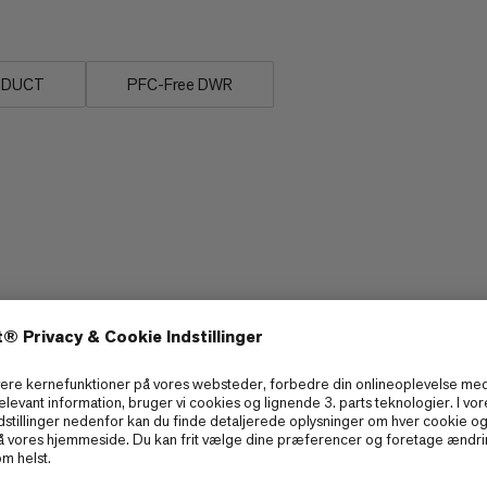
ODUCT
PFC-Free DWR
Åndbarhed
5/6
3/6
Stræk
3/6
3/6