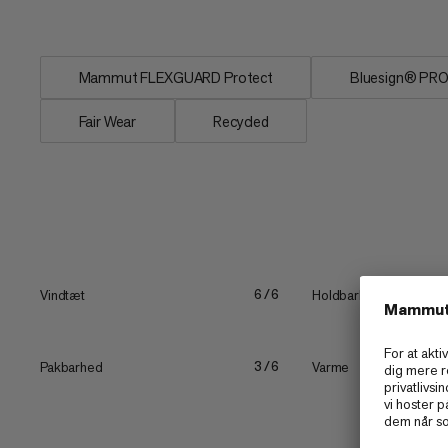
pålidelig...
Mammut FLEXGUARD Protect
Bluesign® PR
Fair Wear
Recycled
Vindtæt
Holdbarhed
6/6
Pakbarhed
Varme
3/6