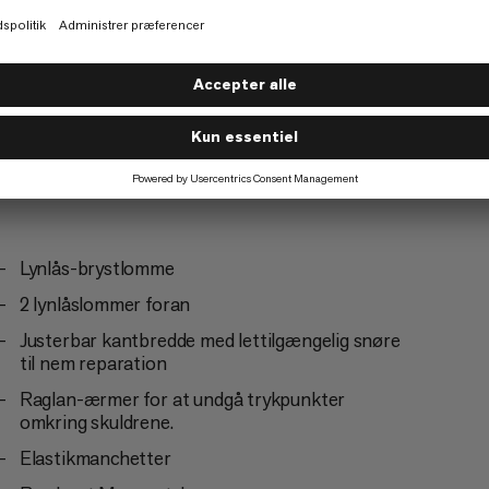
Vandring
5/6
Lynlås-brystlomme
2 lynlåslommer foran
Justerbar kantbredde med lettilgængelig snøre
til nem reparation
Raglan-ærmer for at undgå trykpunkter
omkring skuldrene.
Elastikmanchetter