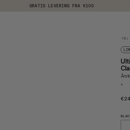
GRATIS LEVERING FRA €100
TØJ
LI
Ul
Cla
Årst
+
€2
BLAC