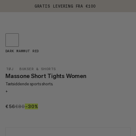
GRATIS LEVERING FRA €100
DARK MAMMUT RED
TØJ
BUKSER & SHORTS
Massone Short Tights Women
Tætsiddende sports shorts.
+
€56
€56
€80
€80
–30%
30%