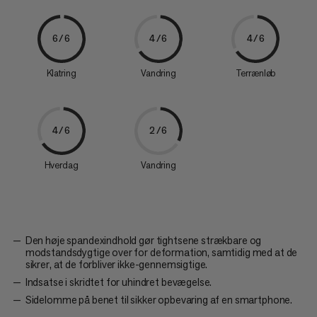
6/6
4/6
4/6
Klatring
Vandring
Terrænløb
4/6
2/6
Hverdag
Vandring
Den høje spandexindhold gør tightsene strækbare og
modstandsdygtige over for deformation, samtidig med at de
sikrer, at de forbliver ikke-gennemsigtige.
Indsatse i skridtet for uhindret bevægelse.
Sidelomme på benet til sikker opbevaring af en smartphone.