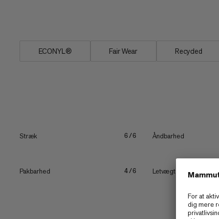
af låret betyder ingen gnidning. Disse 
du vil glemme, at du overhovedet har 
ECONYL®
Fair Wear
Recycled
Stræk
Åndbarhed
6/6
Pakbarhed
Letvægt
4/6