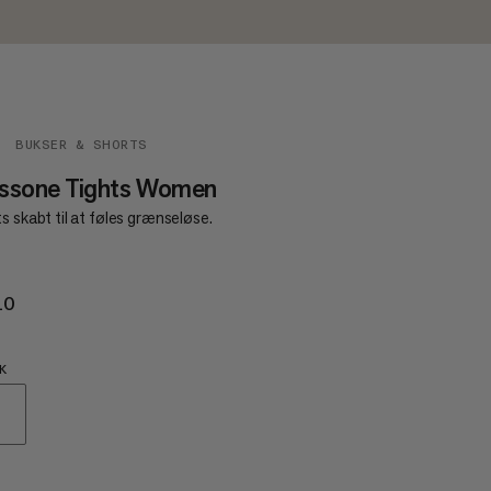
BUKSER & SHORTS
ssone Tights Women
s skabt til at føles grænseløse.
10
€110
K