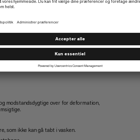
Hverdag
4/6
og modstandsdygtige over for deformation,
emsigtige.
re, som ikke kan gå tabt i vasken.