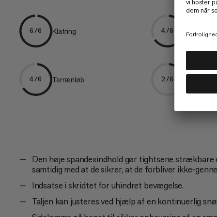
Klatring
Vandring
6/6
4/6
Terrænløb
Vandring
4/6
2/6
Den høje spandexindhold gør tightsene strækbare 
samtidig med at de sikrer, at de forbliver ikke-genn
Indsatse i skridtet for uhindret bevægelse.
Taljen kan justeres ved hjælp af en kontinuerlig snø