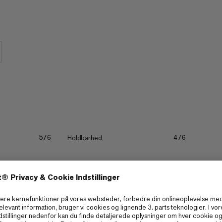
Massone tights er så behagelige, at
dem på.
Holdbarhed
5/6
4/6
Hurtigtørrende
4/6
4/6