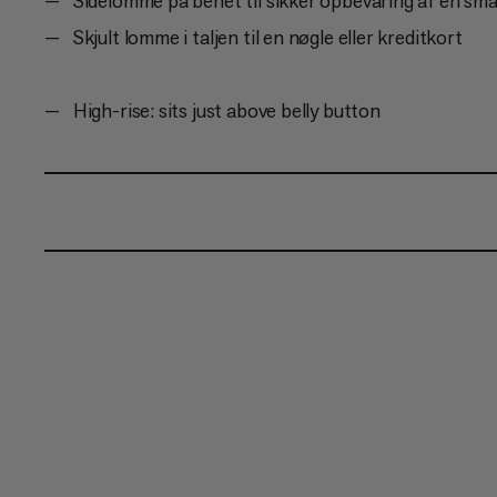
Sidelomme på benet til sikker opbevaring af en sm
Skjult lomme i taljen til en nøgle eller kreditkort
High-rise: sits just above belly button