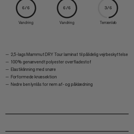
6/6
6/6
3/6
Vandring
Vandring
Terrænløb
2,5-lags Mammut DRY Tour laminat til pålidelig vejrbeskyttelse
100% genanvendt polyester overfladestof
Elastiklinning med snøre
Forformede knæsektion
Nedre ben lynlås for nem af- og påklædning