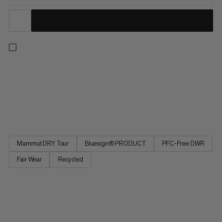
Designet til uforudsigeligt vejr, holder disse hardshell-bukser
dig tør, når vejret skifter. Det 2,5-lags Mammut DRY Tour-
laminat med DWR-belægning giver åndbar beskyttelse mod
regn. Takket være et minimalistisk design er dette lag ideelt til
at have med i din rygsæk, når du er ude at vandre....
Mammut DRY Tour
Bluesign® PRODUCT
PFC-Free DWR
Fair Wear
Recycled