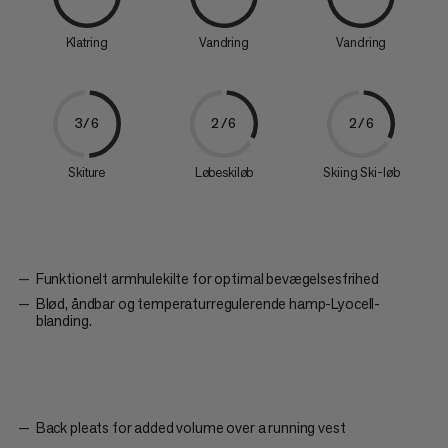
Klatring
Vandring
Vandring
3/6
2/6
2/6
Skiture
Løbeskiløb
Skiing Ski-løb
Funktionelt armhulekilte for optimal bevægelsesfrihed
Blød, åndbar og temperaturregulerende hamp-Lyocell-
blanding.
Back pleats for added volume over a running vest