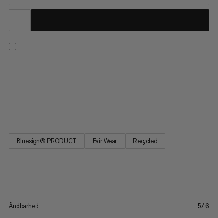
En letvægts langærmet top, der er lige så anvendelig til
efterårsklatring som forårsvandring. Underarmpanelet er
skåret til fleksibilitet for at holde skjorten fra at ride op, og en
farvekontrasterende ryg søm vil hjælpe dig med at skille dig ud
på væggen eller stien. En åndbar stofblanding af...
Bluesign® PRODUCT
Fair Wear
Recycled
Åndbarhed
5/6