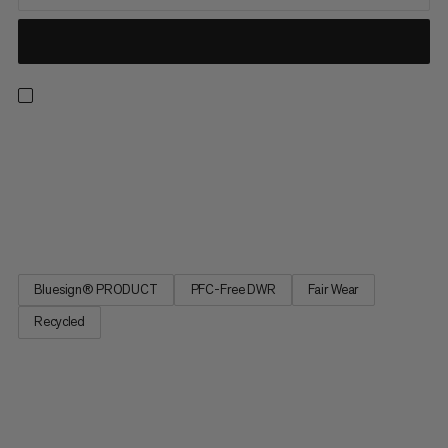
Tag kanten af kulden i denne lette og tekniske vindjakke. Den
perfekte reserve til vandreture, skiture og sikringsopgaver, den
kombinerer holdbarhed, åndbarhed og komfort i en praktisk
lille pakke. Med præcis det, du har brug for, og ikke en gram
mere, inkluderer dens strømlinede design en...
Bluesign® PRODUCT
PFC-Free DWR
Fair Wear
Recycled