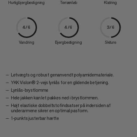
Hurtigbjergbestigning
Terrænløb
Klatring
4/6
4/6
3/6
Vandring
Bjergbestigning
Skiture
Letvægts og robust genanvendt polyamidemateriale.
YKK Vislon® 2-vejs lynlås for en glidende betjening.
Lynlås-brystlomme
Hele jakken kan let pakkes ned i brystlommen.
Højt elastiske dobbeltstofindsatser på indersiden af
underarmene sikrer en optimal pasform.
1-punkts justerbar hætte