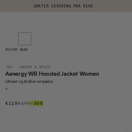
GRATIS LEVERING FRA €100
SILVER SAGE
TØJ
JAKKER & VESTE
Aenergy WB Hooded Jacket Women
Ultralet og åndbar vindjakke
+
€119
€119
€170
€170
–30%
30%