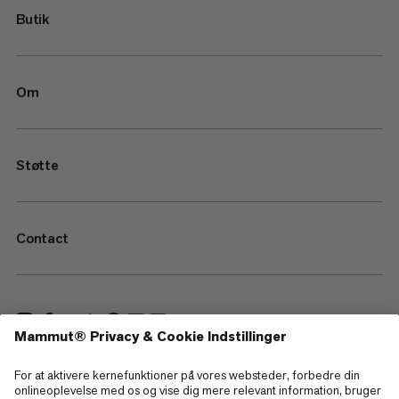
Butik
Om
Støtte
Contact
—