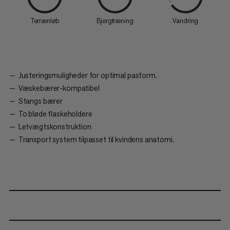
Terrænløb
Bjergtræning
Vandring
Justeringsmuligheder for optimal pasform.
Væskebærer-kompatibel
Stangs bærer
To bløde flaskeholdere
Letvægtskonstruktion
Transport system tilpasset til kvindens anatomi.