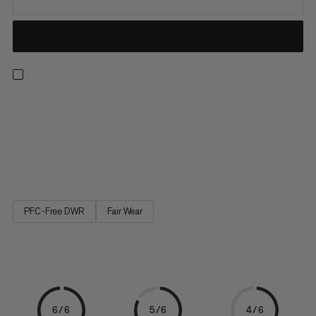
Tag stien i løb med en let vest designet til hastighedskrævende
eventyr. På det perfekte sted mellem komfort og praktik, har
dens ultralegte, åndbare design brede, ergonomiske
skulderstropper og justeringsmuligheder ved brystet og
siderne for optimal pasform og reduceret hoppen. Med mere...
PFC-Free DWR
Fair Wear
6/6
5/6
4/6