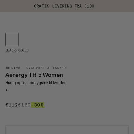
GRATIS LEVERING FRA €100
BLACK-CLOUD
UDSTYR
RYGSÆKKE & TASKER
Aenergy TR 5 Women
Hurtig og let løberygsæk til kvinder
+
€112
€112
€160
€160
–30%
30%