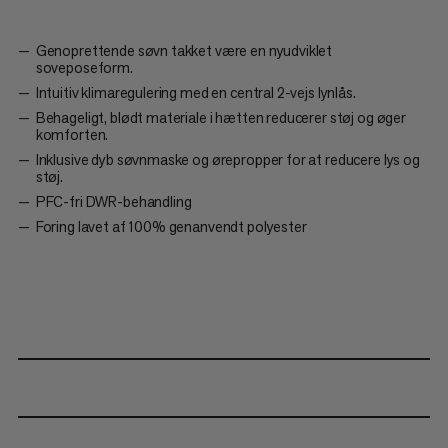
Genoprettende søvn takket være en nyudviklet
soveposeform.
Intuitiv klimaregulering med en central 2-vejs lynlås.
Behageligt, blødt materiale i hætten reducerer støj og øger
komforten.
Inklusive dyb søvnmaske og ørepropper for at reducere lys og
støj.
PFC-fri DWR-behandling
Foring lavet af 100% genanvendt polyester