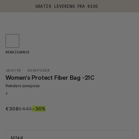
GRATIS LEVERING FRA €100
RENAISSANCE
UDSTYR
SOVEPOSER
Women's Protect Fiber Bag -21C
Kvinders sovepose
+
€308
€308
€440
€440
–30%
30%
M Null