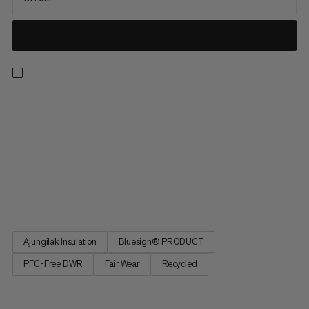
Sovepose-revolutionen: Kvinders Protect Fiber Pose -21C. Til
ekstremt restituerende søvn så lydigt som i din egen seng i
ekstreme temperaturer. Større komfort takket være en
optimeret pasform. Central lynlås til pålidelig klimaregulering.
Særlige materialer og undgåelse af støj for uforstyrret søvn.
Ajungilak fiber gør soveposen uimodtagelig for fugt og meget
let at passe på. Kvinders Protect Fiber Pose -21C til ekstremt
kolde forhold.
Ajungilak Insulation
Bluesign® PRODUCT
PFC-Free DWR
Fair Wear
Recycled