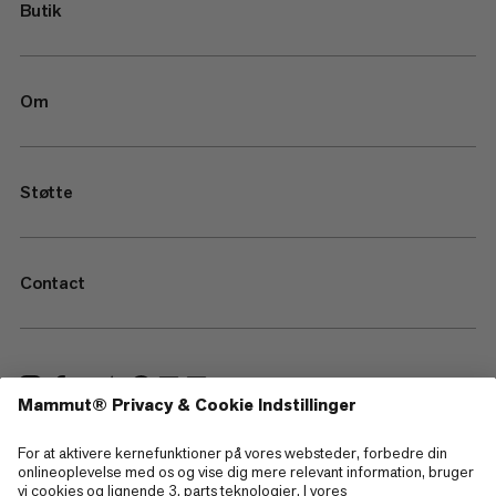
Butik
Om
Støtte
Contact
—