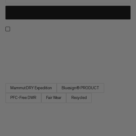
Uanset om du er på feriestedet eller udforsker baglandet, når
du er på jagt efter den perfekte linje, så har denne hardshell-
bib dig dækket. Haldigrat HS serien er let nok til opstigningen
og robust nok til nedstigningen takket være et smidigt,
bæredygtigt yderstof lavet af holdbart genanvendt nylon...
Mammut DRY Expedition
Bluesign® PRODUCT
PFC-Free DWR
Fair Wear
Recycled