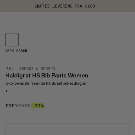
GRATIS LEVERING FRA €100
DARK MARSH
TØJ
BUKSER & SHORTS
Haldigrat HS Bib Pants Women
Øko-bevidste freeride hardshell buksedragter
+
€392
€392
€560
€560
–30%
30%