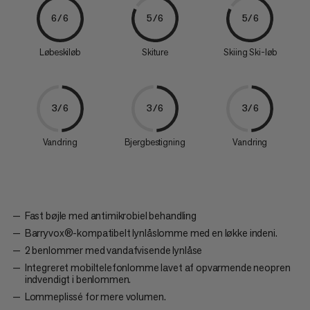
6/6
5/6
5/6
Løbeskiløb
Skiture
Skiing Ski-løb
3/6
3/6
3/6
Vandring
Bjergbestigning
Vandring
Fast bøjle med antimikrobiel behandling
Barryvox®-kompatibelt lynlåslomme med en løkke indeni.
2 benlommer med vandafvisende lynlåse
Integreret mobiltelefonlomme lavet af opvarmende neopren
indvendigt i benlommen.
Lommeplissé for mere volumen.