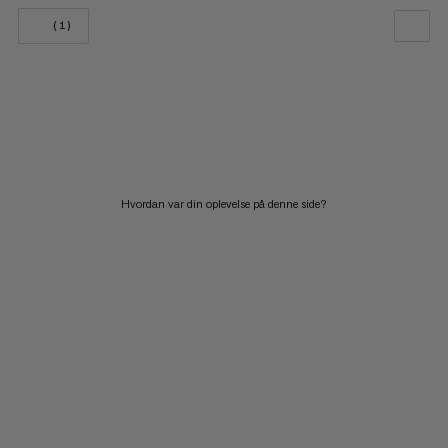
(1)
VORES ANBEFALING
PRIS LAV TIL HØJ
PRIS HØJ TIL LAV
HVAD ER NYT
Hvordan var din oplevelse på denne side?
VURDERING