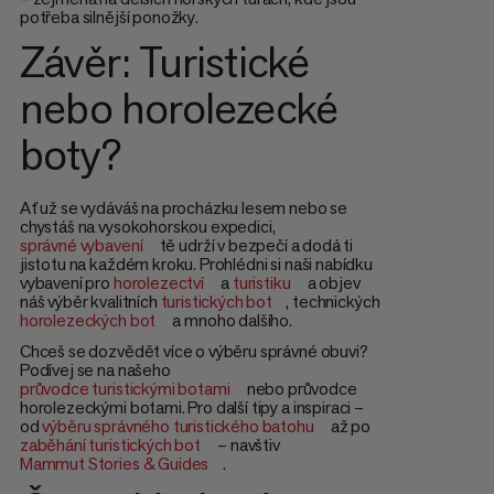
potřeba silnější ponožky.
Závěr: Turistické
nebo horolezecké
boty?
Ať už se vydáváš na procházku lesem nebo se
chystáš na vysokohorskou expedici,
správné vybavení
tě udrží v bezpečí a dodá ti
jistotu na každém kroku. Prohlédni si naši nabídku
vybavení pro
horolezectví
a
turistiku
a objev
náš výběr kvalitních
turistických bot
, technických
horolezeckých bot
a mnoho dalšího.
Chceš se dozvědět více o výběru správné obuvi?
Podívej se na našeho
průvodce turistickými botami
nebo průvodce
horolezeckými botami. Pro další tipy a inspiraci –
od
výběru správného turistického batohu
až po
zaběhání turistických bot
– navštiv
Mammut Stories & Guides
.