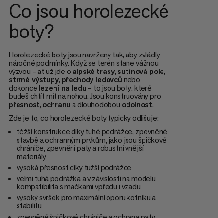
Co jsou horolezecké
boty?
Horolezecké boty jsou navrženy tak, aby zvládly
náročné podmínky. Když se terén stane vážnou
výzvou – ať už jde o
alpské trasy
,
sutinová pole
,
strmé výstupy
,
přechody ledovců
nebo
dokonce
lezení na ledu
– to jsou boty, které
budeš chtít mít na nohou. Jsou konstruovány pro
přesnost
,
ochranu
a dlouhodobou
odolnost
.
Zde je to, co horolezecké boty typicky odlišuje:
těžší konstrukce díky tuhé podrážce, zpevněné
stavbě a ochranným prvkům, jako jsou špičkové
chrániče, zpevnění paty a robustní vnější
materiály
vysoká přesnost díky tužší podrážce
velmi tuhá podrážka a v závislosti na modelu
kompatibilita s mačkami vpředu i vzadu
vysoký svršek pro maximální oporu kotníku a
stabilitu
zpevněné špičkové chrániče a ochrana paty