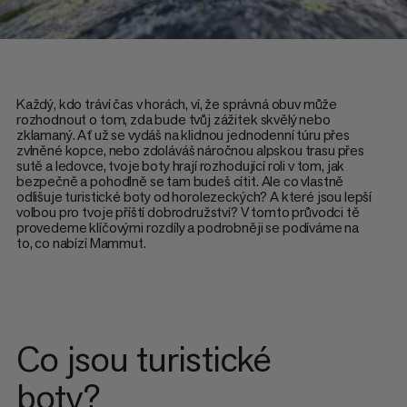
Každý, kdo tráví čas v horách, ví, že správná obuv může
rozhodnout o tom, zda bude tvůj zážitek skvělý nebo
zklamaný. Ať už se vydáš na klidnou jednodenní túru přes
zvlněné kopce, nebo zdoláváš náročnou alpskou trasu přes
sutě a ledovce, tvoje boty hrají rozhodující roli v tom, jak
bezpečně a pohodlně se tam budeš cítit. Ale co vlastně
odlišuje turistické boty od horolezeckých? A které jsou lepší
volbou pro tvoje příští dobrodružství? V tomto průvodci tě
provedeme klíčovými rozdíly a podrobněji se podíváme na
to, co nabízí Mammut.
Co jsou turistické
boty?