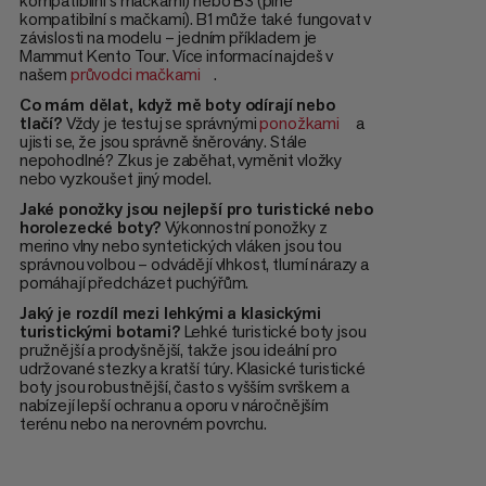
kompatibilní s mačkami) nebo B3 (plně
kompatibilní s mačkami). B1 může také fungovat v
závislosti na modelu – jedním příkladem je
Mammut Kento Tour. Více informací najdeš v
našem
průvodci mačkami
.
Co mám dělat, když mě boty odírají nebo
tlačí?
Vždy je testuj se správnými
ponožkami
a
ujisti se, že jsou správně šněrovány. Stále
nepohodlné? Zkus je zaběhat, vyměnit vložky
nebo vyzkoušet jiný model.
Jaké ponožky jsou nejlepší pro turistické nebo
horolezecké boty?
Výkonnostní ponožky z
merino vlny nebo syntetických vláken jsou tou
správnou volbou – odvádějí vlhkost, tlumí nárazy a
pomáhají předcházet puchýřům.
Jaký je rozdíl mezi lehkými a klasickými
turistickými botami?
Lehké turistické boty jsou
pružnější a prodyšnější, takže jsou ideální pro
udržované stezky a kratší túry. Klasické turistické
boty jsou robustnější, často s vyšším svrškem a
nabízejí lepší ochranu a oporu v náročnějším
terénu nebo na nerovném povrchu.