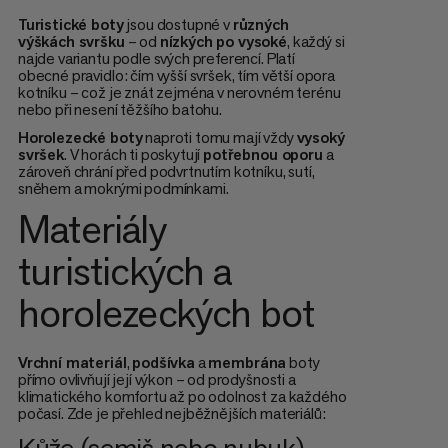
Turistické boty
jsou dostupné v
různých
výškách svršku
– od
nízkých po vysoké
, každý si
najde variantu podle svých preferencí. Platí
obecné pravidlo: čím vyšší svršek, tím větší opora
kotníku – což je znát zejména v nerovném terénu
nebo při nesení těžšího batohu.
Horolezecké boty
naproti tomu mají vždy
vysoký
svršek
. V horách ti poskytují
potřebnou oporu
a
zároveň chrání před podvrtnutím kotníku, sutí,
sněhem a mokrými podmínkami.
Materiály
turistických a
horolezeckých bot
Vrchní materiál
,
podšívka
a
membrána
boty
přímo ovlivňují její výkon – od prodyšnosti a
klimatického komfortu až po odolnost za každého
počasí. Zde je přehled nejběžnějších materiálů:
Kůže (semiš nebo nubuk)