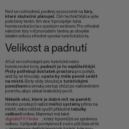
Než se rozhodneš, podívej se pozorně na
túry,
které skutečně plánuješ
. Čím techničtější a výše
položený terén, tím více ti prospěje tuhá
horolezecká bota s vysokým svrškem. Pro středně
náročné túry v různorodém terénu je obvykle
ideální volbou středně vysoká turistická bota.
Velikost a padnutí
Ať už se rozhoduješ pro turistické nebo
horolezecké boty,
padnutí je to nejdůležitější
.
Prsty potřebují dostatek prostoru
pro pohyb,
aniž by se klouzaly, a
pata by měla pevně sedět
na místě
. Boty vždy zkoušej
s turistickými
ponožkami
a simuluj sestup chůzí po nakloněném
povrchu, abys získal realistický pocit.
Několik věcí, které je dobré mít na paměti
:
mnoho prodejců nabízí
měřicí systémy
přímo na
místě, nebo můžeš využít příslušné
tabulky
velikostí
online. Mammut má také
digitální Fit Finder
, který ti pomůže se správnou
volbou. V případě pochybností zvol o půl čísla větší
– zejména na delších horských túrách, kde jsou