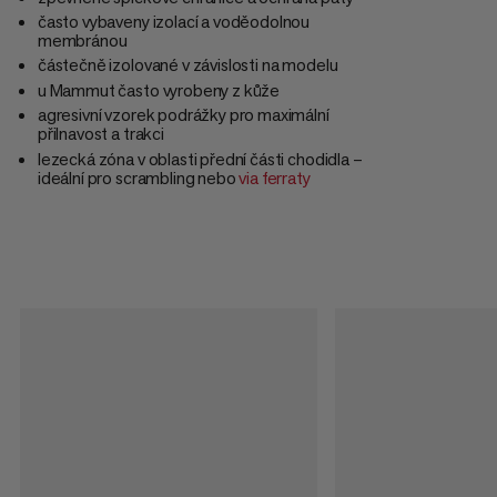
často vybaveny izolací a voděodolnou
membránou
částečně izolované v závislosti na modelu
u Mammut často vyrobeny z kůže
agresivní vzorek podrážky pro maximální
přilnavost a trakci
lezecká zóna v oblasti přední části chodidla –
ideální pro scrambling nebo
via ferraty