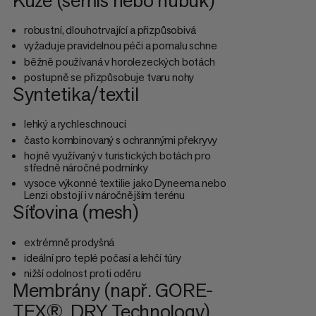
robustní, dlouhotrvající a přizpůsobivá
vyžaduje pravidelnou péči a pomalu schne
běžně používaná v horolezeckých botách
postupně se přizpůsobuje tvaru nohy
Syntetika/textil
lehký a rychleschnoucí
často kombinovaný s ochrannými překryvy
hojně využívaný v turistických botách pro
středně náročné podmínky
vysoce výkonné textilie jako Dyneema nebo
Lenzi obstojí i v náročnějším terénu
Síťovina (mesh)
extrémně prodyšná
ideální pro teplé počasí a lehčí túry
nižší odolnost proti oděru
Membrány (např. GORE-
TEX®, DRY Technology)