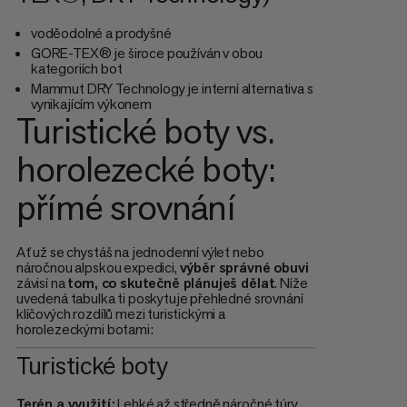
voděodolné a prodyšné
GORE-TEX® je široce používán v obou
kategoriích bot
Mammut DRY Technology je interní alternativa s
vynikajícím výkonem
Turistické boty vs.
horolezecké boty:
přímé srovnání
Ať už se chystáš na jednodenní výlet nebo
náročnou alpskou expedici,
výběr správné obuvi
závisí na
tom, co skutečně plánuješ dělat
. Níže
uvedená tabulka ti poskytuje přehledné srovnání
klíčových rozdílů mezi turistickými a
horolezeckými botami:
Turistické boty
Terén a využití:
Lehké až středně náročné túry