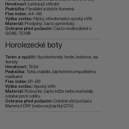
Hmotnost:
Lehká až střední
Podrážka:
Flexibilní a dobře tlumená
Flex index:
A4–A9
Výška svršku:
Nízký, střední nebo vysoký střih
Materiál:
Prodyšný, často syntetický
Ochrana před počasím:
Často voděodolné s
GORE-TEX®
Horolezecké boty
Terén a využití:
Vysokohorský terén, ledovce, via
ferraty
Hmotnost:
Těžší
Podrážka:
Tuhá, stabilní, částečně kompatibilní s
mačkami
Flex index:
B1–B3
Výška svršku:
Vysoký střih
Materiál:
Robustní, často kůže nebo materiály
odolné proti oděru
Ochrana před počasím:
Odolné vůči počasí s
Mammut DRY (nebo nejčastěji GTX)