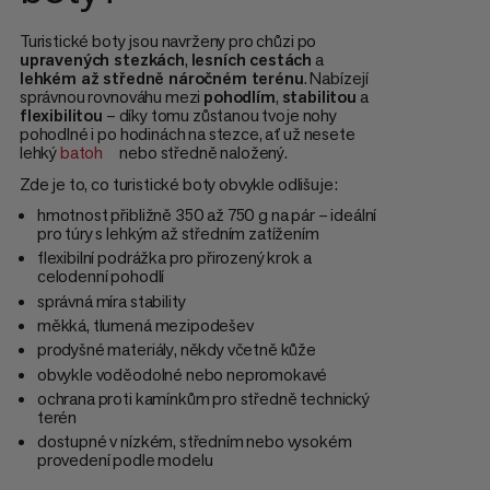
Turistické boty jsou navrženy pro chůzi po
upravených stezkách
,
lesních cestách
a
lehkém až středně náročném terénu
. Nabízejí
správnou rovnováhu mezi
pohodlím
,
stabilitou
a
flexibilitou
– díky tomu zůstanou tvoje nohy
pohodlné i po hodinách na stezce, ať už nesete
lehký
batoh
nebo středně naložený.
Zde je to, co turistické boty obvykle odlišuje:
hmotnost přibližně 350 až 750 g na pár – ideální
pro túry s lehkým až středním zatížením
flexibilní podrážka pro přirozený krok a
celodenní pohodlí
správná míra stability
měkká, tlumená mezipodešev
prodyšné materiály, někdy včetně kůže
obvykle voděodolné nebo nepromokavé
ochrana proti kamínkům pro středně technický
terén
dostupné v nízkém, středním nebo vysokém
provedení podle modelu