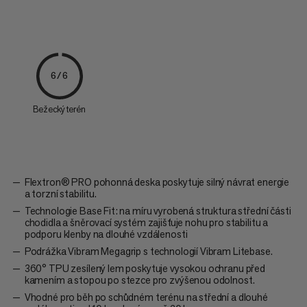
6/6
Bežecký terén
Flextron® PRO pohonná deska poskytuje silný návrat energie
a torzní stabilitu.
Technologie Base Fit: na míru vyrobená struktura střední části
chodidla a šněrovací systém zajišťuje nohu pro stabilitu a
podporu klenby na dlouhé vzdálenosti
Podrážka Vibram Megagrip s technologií Vibram Litebase.
360° TPU zesílený lem poskytuje vysokou ochranu před
kamením a stopou po stezce pro zvýšenou odolnost.
Vhodné pro běh po schůdném terénu na střední a dlouhé