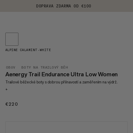
DOPRAVA ZDARMA OD €100
ALPINE CALAMINT-WHITE
OBUV
BOTY NA TRAILOVÝ BĚH
Aenergy Trail Endurance Ultra Low Women
Trailové běžecké boty s dobrou přilnavostí a zaměřením na výdrž.
+
€220
€220