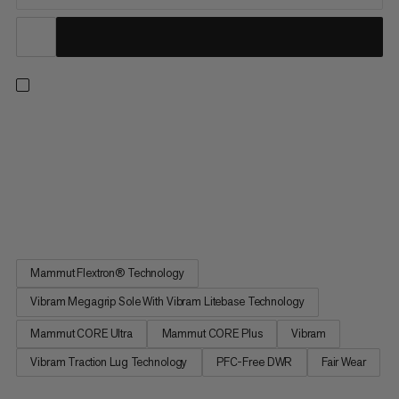
Navrženy pro výkon během středně dlouhých a dlouhých
tréninků na trailu. Deska pohonu Flextron® PRO poskytuje silný
návrat energie a dynamickou flexi vpředu na noze, zatímco
poskytuje právě správné množství torzní stability. Dvoudensitní
pěna kombinuje lehkou pěnu Mammut CORE Ultra s pěnou
Mammut...
Mammut Flextron® Technology
Vibram Megagrip Sole With Vibram Litebase Technology
Mammut CORE Ultra
Mammut CORE Plus
Vibram
Vibram Traction Lug Technology
PFC-Free DWR
Fair Wear