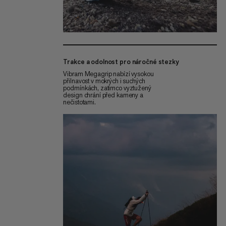
Trakce a odolnost pro náročné stezky
Vibram Megagrip nabízí vysokou
přilnavost v mokrých i suchých
podmínkách, zatímco vyztužený
design chrání před kameny a
nečistotami.