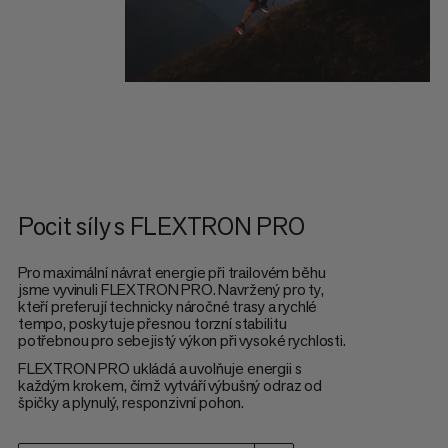
Pocit síly s FLEXTRON PRO
Pro maximální návrat energie při trailovém běhu
jsme vyvinuli FLEXTRON PRO. Navržený pro ty,
kteří preferují technicky náročné trasy a rychlé
tempo, poskytuje přesnou torzní stabilitu
potřebnou pro sebejistý výkon při vysoké rychlosti.
FLEXTRON PRO ukládá a uvolňuje energii s
každým krokem, čímž vytváří výbušný odraz od
špičky a plynulý, responzivní pohon.