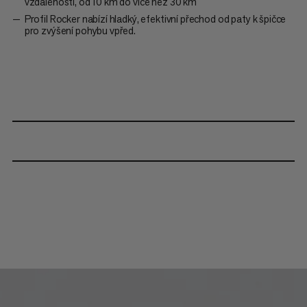
vzdálenosti, od 10 km do více než 30 km
Profil Rocker nabízí hladký, efektivní přechod od paty k špičce
pro zvýšení pohybu vpřed.