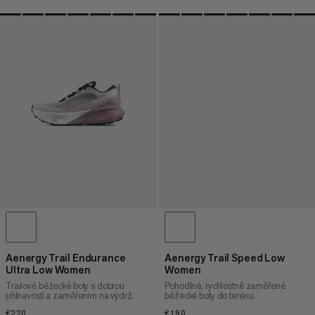
Aenergy Trail Endurance
Aenergy Trail Speed Low
Ultra Low Women
Women
Trailové běžecké boty s dobrou
Pohodlné, rychlostně zaměřené
přilnavostí a zaměřením na výdrž.
běžecké boty do terénu.
€220
€220
€190
€190