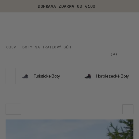
DOPRAVA ZDARMA OD €100
OBUV
BOTY NA TRAILOVÝ BĚH
(
4
)
Turistické Boty
Horolezecké Boty
NAŠE DOPORUČENÍ
CENA OD NEJNIŽŠÍ PO NEJVYŠŠÍ