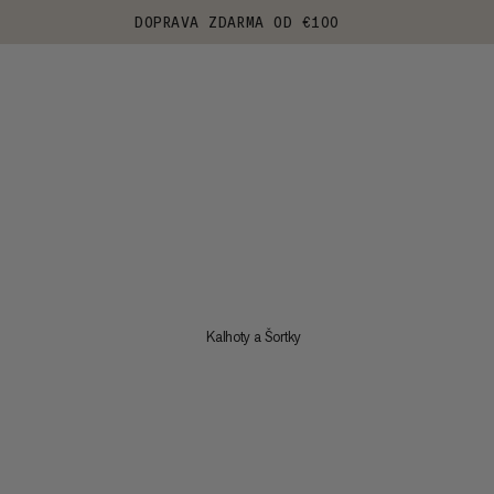
DOPRAVA ZDARMA OD €100
Kalhoty a Šortky