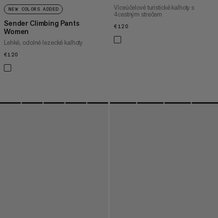
Víceúčelové turistické kalhoty s
NEW COLORS ADDED
4cestným strečem
Sender Climbing Pants
€120
€120
Women
Lehké, odolné lezecké kalhoty
€120
€120