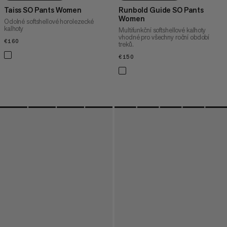
Taiss SO Pants Women
Runbold Guide SO Pants
Women
Odolné softshellové horolezecké
kalhoty
Multifunkční softshellové kalhoty
vhodné pro všechny roční období
€160
€160
treků.
€150
€150