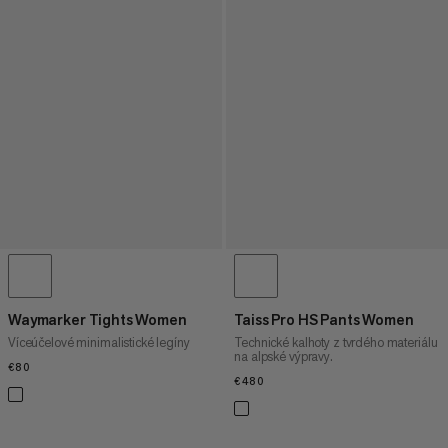
Waymarker Tights Women
Taiss Pro HS Pants Women
Víceúčelové minimalistické legíny
Technické kalhoty z tvrdého materiálu
na alpské výpravy.
€80
€80
€480
€480