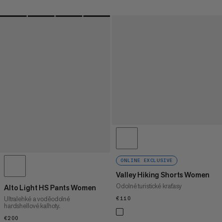
ONLINE EXCLUSIVE
Valley Hiking Shorts Women
Odolné turistické kraťasy
Alto Light HS Pants Women
Ultralehké a voděodolné
€110
€110
hardshellové kalhoty.
€200
€200