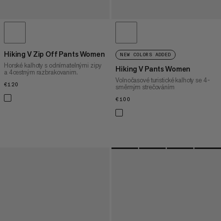
Hiking V Zip Off Pants Women
NEW COLORS ADDED
Horské kalhoty s odnímatelnými zipy
Hiking V Pants Women
a 4cestným razbrakovanim.
Volnočasové turistické kalhoty se 4-
€120
€120
směrným strečováním
€100
€100