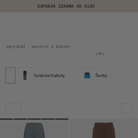
DOPRAVA ZDARMA OD €100
OBLEČENÍ
KALHOTY A ŠORTKY
(
66
)
Turistické Kalhoty
Šortky
NAŠE DOPORUČENÍ
CENA OD NEJNIŽŠÍ PO NEJVYŠŠÍ