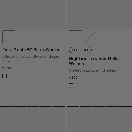
Taiss Guide SO Pants Women
NEW STYLE
Extra odolná softshellová bunda pro
Highland Traverse IN Skirt
hory.
Women
€250
€250
Syntetická izolace midi sukně
€200
€200