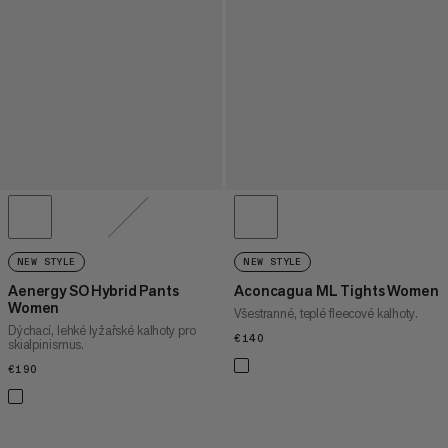
NEW STYLE
NEW STYLE
Aenergy SO Hybrid Pants
Aconcagua ML Tights Women
Women
Všestranné, teplé fleecové kalhoty.
Dýchací, lehké lyžařské kalhoty pro
€140
€140
skialpinismus.
€190
€190