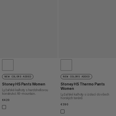
NEW COLORS ADDED
NEW COLORS ADDED
Stoney HS Pants Women
Stoney HS Thermo Pants
Women
Lyžařské kalhoty s hardshellovou
konstrukcí All-mountain.
Lyžařské kalhoty s izolací do všech
horských terénů
€420
€420
€390
€390