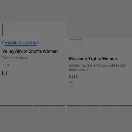
ONLINE EXCLUSIVE
Valley Airdot Shorts Women
Dýchací kraťasy
Massone Tights Women
Legíny navržené tak, aby jste se cítili
€90
€90
neomezeně.
€110
€110