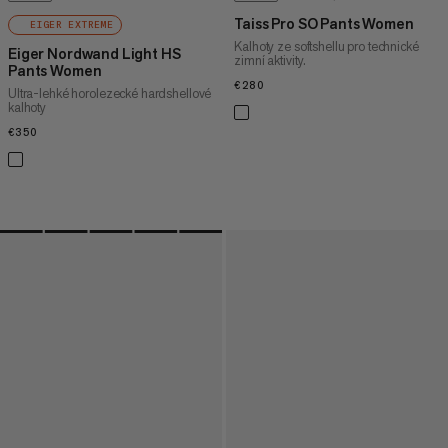
Taiss Pro SO Pants Women
EIGER EXTREME
Kalhoty ze softshellu pro technické
Eiger Nordwand Light HS
zimní aktivity.
Pants Women
€280
€280
Ultra-lehké horolezecké hardshellové
kalhoty
€350
€350