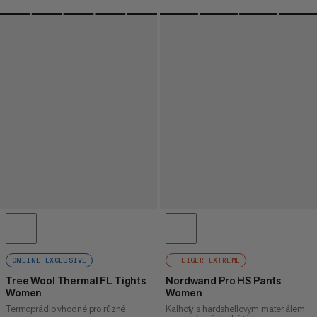
ONLINE EXCLUSIVE
EIGER EXTREME
Tree Wool Thermal FL Tights
Nordwand Pro HS Pants
Women
Women
Termoprádlo vhodné pro různé
Kalhoty s hardshellovým materiálem