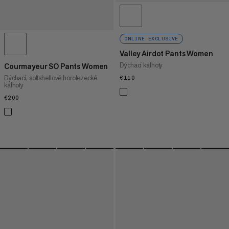
ONLINE EXCLUSIVE
Valley Airdot Pants Women
Dýchací kalhoty
Courmayeur SO Pants Women
Dýchací, softshellové horolezecké
€110
€110
kalhoty
€200
€200