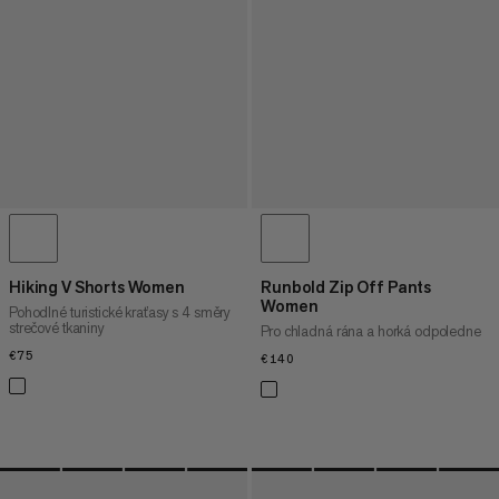
Hiking V Shorts Women
Runbold Zip Off Pants
Women
Pohodlné turistické kraťasy s 4 směry
strečové tkaniny
Pro chladná rána a horká odpoledne
€75
€75
€140
€140