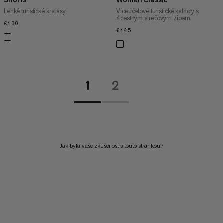
Lehké turistické kraťasy
Víceúčelové turistické kalhoty s
4cestným strečovým zipem.
€130
€130
€145
€145
1
2
Jak byla vaše zkušenost s touto stránkou?