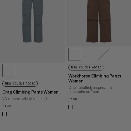
CENA OD NEJVYŠŠÍ PO NEJNIŽŠÍ
CO JE NOVÉHO
OHODNOCENÍ
NEW COLORS ADDED
Workhorse Climbing Pants
Women
NEW COLORS ADDED
Odolné kalhoty inspirované
pracovním oděvem
Crag Climbing Pants Women
Všestranné kalhoty na lezení
€150
€150
€100
€100