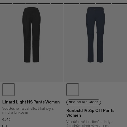
Linard Light HS Pants Women
NEW COLORS ADDED
Vodotěsné hardshellové kalhoty s
Runbold IV Zip Off Pants
mnoha funkcemi.
Women
€140
€140
Víceúčelové turistické kalhoty s
4cestným strečovým zipem.