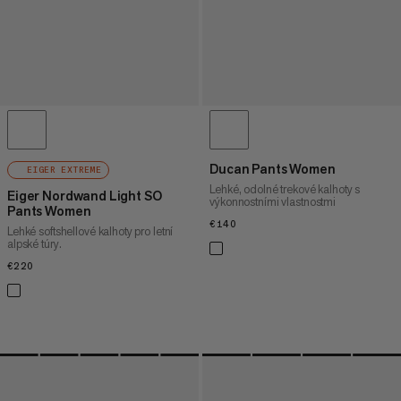
Ducan Pants Women
EIGER EXTREME
Lehké, odolné trekové kalhoty s
Eiger Nordwand Light SO
výkonnostními vlastnostmi
Pants Women
€140
€140
Lehké softshellové kalhoty pro letní
alpské túry.
€220
€220