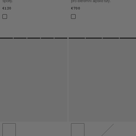
sporty.
pro extrémní alpské túry.
€120
€120
€700
€700