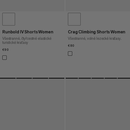
Runbold IV Shorts Women
Crag Climbing Shorts Women
Všestranné, čtyřcestné elastické
Všestranné, volné lezecké kraťasy.
turistické kraťasy
€80
€80
€90
€90