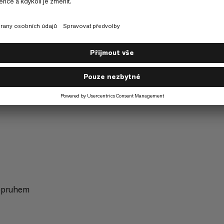
Turistika
4/6
popruhem