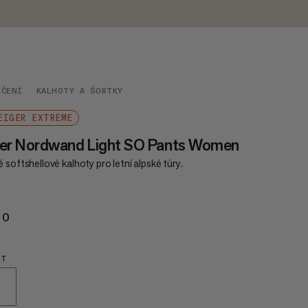
EČENÍ
KALHOTY A ŠORTKY
EIGER EXTREME
ger Nordwand Light SO Pants Women
 softshellové kalhoty pro letní alpské túry.
20
€220
HT