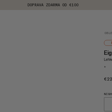
DOPRAVA ZDARMA OD €100
OBL
Ei
Lehké
+
€2
NIG