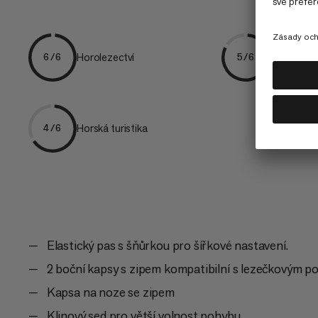
Horolezectví
Lezení.
6/6
5/6
Horská turistika
4/6
Elastický pas s šňůrkou pro šířkové nastavení.
2 boční kapsy s zipem kompatibilní s lezečkovým 
Kapsa na noze se zipem
Klinový sed pro větší volnost pohybu.