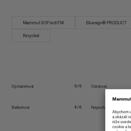
s...
Mammut SOFtechTM
Bluesign® PRODUCT
Recycled
Dýchatelnost
Odolnost.
5/6
Balitelnost
Neprofukový
4/6