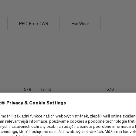
PFC-Free DWR
Fair Wear
Lehký
5/6
5/6
Roztáhnout
4/6
4/6