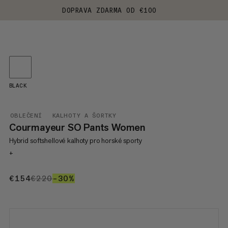
DOPRAVA ZDARMA OD €100
BLACK
OBLEČENÍ
KALHOTY A ŠORTKY
Courmayeur SO Pants Women
Hybrid softshellové kalhoty pro horské sporty
+
€154
€154
€220
€220
–30%
30%