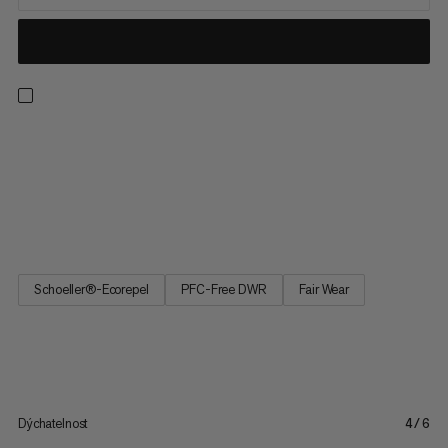
Kvalitní hybridní softshellové kalhoty Courmayeur byly vyvinuty
pro ambiciózní ženy, které se věnují horolezectví. Vysoce
prodyšný, elastický a větruodolný materiál Schoeller® softshell
je vhodný pro širokou škálu aktivit a poskytuje pohodlí a
potřebnou volnost pohybu. Odolnější dvojité tkaniny na...
Schoeller®-Ecorepel
PFC-Free DWR
Fair Wear
Dýchatelnost
4/6