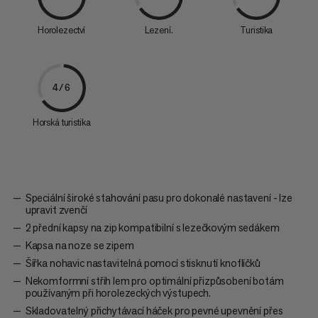
Horolezectví
Lezení.
Turistika
4/6
Horská turistika
Speciální široké stahování pasu pro dokonalé nastavení - lze
upravit zvenčí
2 přední kapsy na zip kompatibilní s lezečkovým sedákem
Kapsa na noze se zipem
Šířka nohavic nastavitelná pomocí stisknutí knoflíčků
Nekomformní střih lem pro optimální přizpůsobení botám
používaným při horolezeckých výstupech.
Skladovatelný přichytávací háček pro pevné upevnění přes