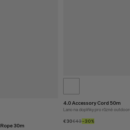
4.0 Accessory Cord 50m
Lano na doplňky pro různé outdooro
€30
€30
€43
€43
–30%
30%
y Rope 30m