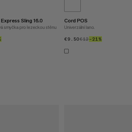
 Express Sling 16.0
Cord POS
vá smyčka pro lezeckou stěnu
Univerzální lano.
%
36%
€9.50
€9.50
€12
€12
–21%
21%