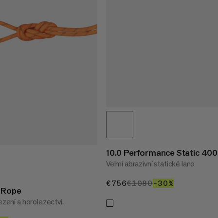
10.0 Performance Static 40
Velmi abrazivní statické lano
€756
€756
€1080
€1080
–30%
30%
y Rope
ezení a horolezectví.