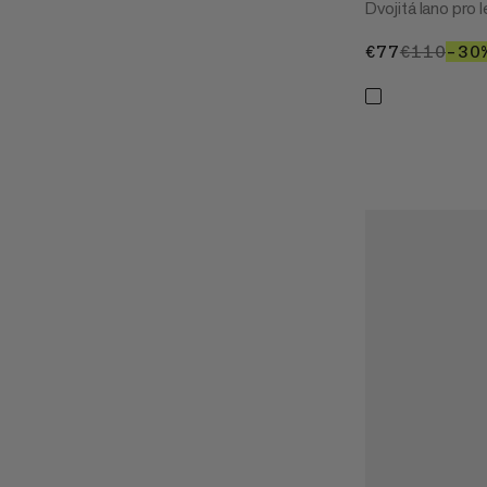
Dvojitá lano pro l
€77
€77
€110
€11
–30