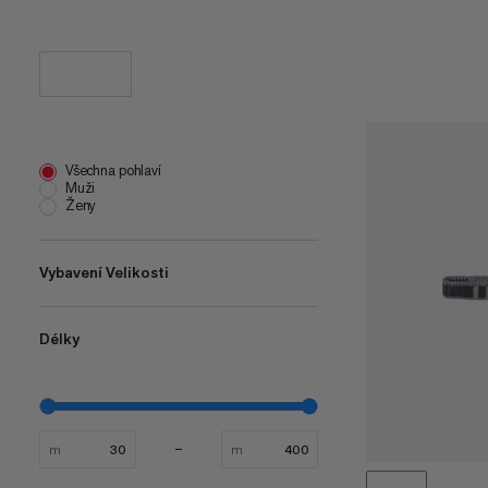
Všechna pohlaví
Muži
Ženy
Vybavení Velikosti
Délky
one size
(
5
)
XS-M
(
1
)
30 cm
(
1
)
50 cm
(
1
)
m
m
60 cm
(
1
)