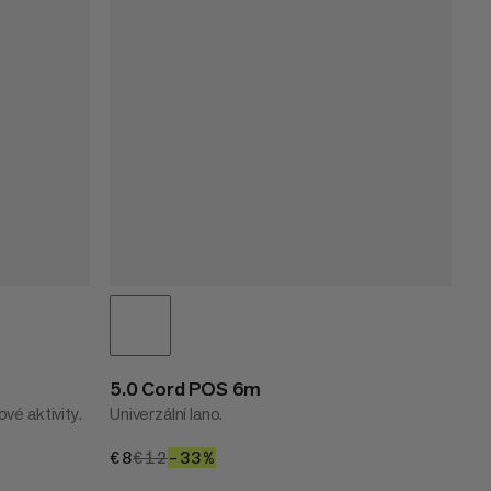
5.0 Cord POS 6m
vé aktivity.
Univerzální lano.
€8
€8
€12
€12
–33%
33%