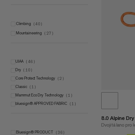
climbing
(
40
)
mountaineering
(
27
)
UIAA
(
46
)
Dry
UIAA
(
10
)
(
36
)
Core Protect Technology
UIAA Water Repellent
(
(
2
10
)
)
Classic
(
1
)
Mammut Eco Dry Technology
(
1
)
bluesign® APPROVED FABRIC
(
1
)
8.0 Alpine Dr
Dvojitá lano pro l
bluesign® PRODUCT
(
36
)