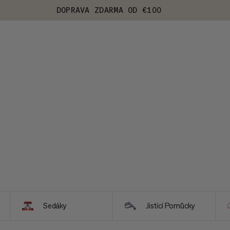
DOPRAVA ZDARMA OD €100
Sedáky
Jistící Pomůcky