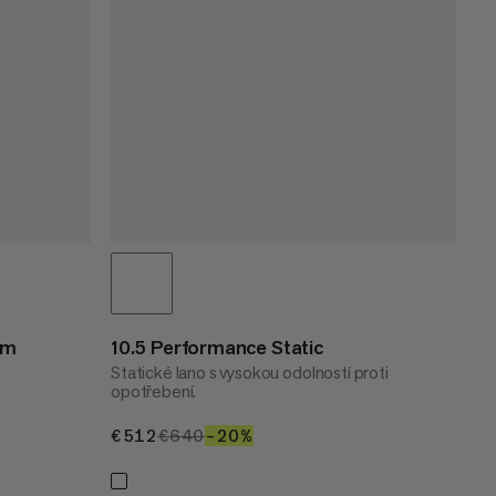
0m
10.5 Performance Static
Statické lano s vysokou odolností proti
opotřebení.
€512
€512
€640
€640
–20%
20%