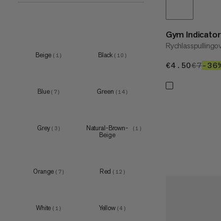
65 cm
(
1
)
90 cm
(
1
)
Gym Indicator
120 cm
(
1
)
Rychlasspullingo
Beige
Black
(
1
)
(
10
)
€4.50
€4.50
€7
€7
–36
Blue
Green
(
7
)
(
14
)
Grey
Natural-Brown-
(
3
)
(
1
)
Beige
Orange
Red
(
7
)
(
12
)
White
Yellow
(
1
)
(
4
)