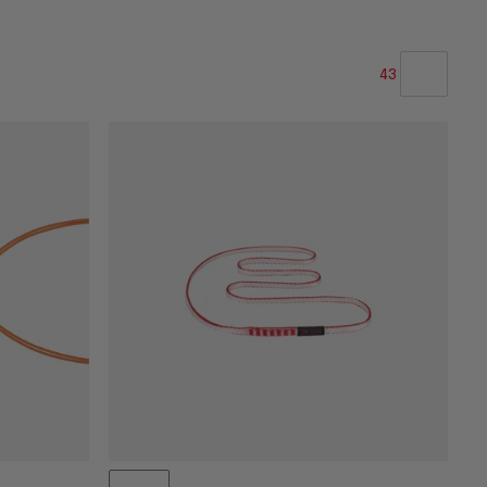
43
NAŠE DOPORUČENÍ
CENA OD NEJNIŽŠÍ PO NEJVYŠŠÍ
CENA OD NEJVYŠŠÍ PO NEJNIŽŠÍ
CO JE NOVÉHO
OHODNOCENÍ