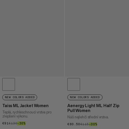
NEW COLORS ADDED
NEW COLORS ADDED
Taiss ML Jacket Women
Aenergy Light ML Half Zip
Pull Women
Teplá, rychleschnoucí vrstva pro
zlepšení výkonu.
Náš nejlehčí střední vrstva.
€91
€91
€130
€130
–30%
30%
€80.50
€80.50
€115
€115
–30%
30%