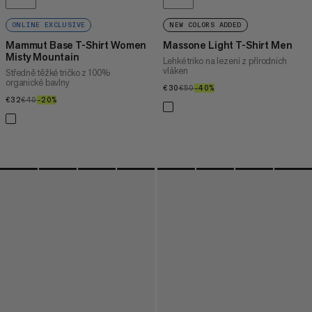
ONLINE EXCLUSIVE
NEW COLORS ADDED
Mammut Base T-Shirt Women
Massone Light T-Shirt Men
Misty Mountain
Lehké triko na lezení z přírodních
vláken
Středně těžké tričko z 100%
organické bavlny
€30
€30
€50
€50
–40%
40%
€32
€32
€40
€40
–20%
20%