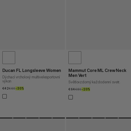
Ducan FL Longsleeve Women
Mammut Core ML Crew Neck
Men Vert
Dýchací vrcholový multivelesportovní
výkon
Světlovzdorný každodenní svetr.
€42
€42
€60
€60
–30%
30%
€64
€64
€80
€80
–20%
20%