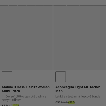
Mammut Base T-Shirt Women
Aconcagua Light ML Jacket
Multi-Pitch
Men
Tričko ze 100% organické bavlny s
Lehká a všestranná fleecová bunda
rovným střihem
€98
€98
€140
€140
–30%
30%
€32
€32
€40
€40
–20%
20%