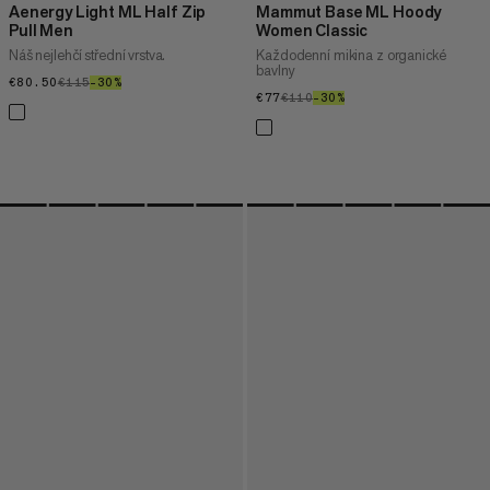
Aenergy Light ML Half Zip
Mammut Base ML Hoody
Pull Men
Women Classic
Náš nejlehčí střední vrstva.
Každodenní mikina z organické
bavlny
€80.50
€80.50
€115
€115
–30%
30%
€77
€77
€110
€110
–30%
30%