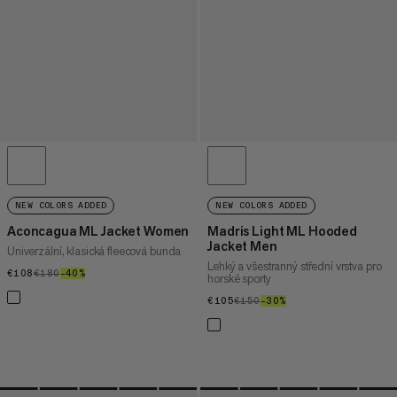
NEW COLORS ADDED
NEW COLORS ADDED
Aconcagua ML Jacket Women
Madris Light ML Hooded
Jacket Men
Univerzální, klasická fleecová bunda
Lehký a všestranný střední vrstva pro
€108
€108
€180
€180
–40%
40%
horské sporty
€105
€105
€150
€150
–30%
30%