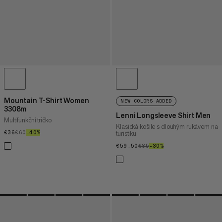
Mountain T-Shirt Women
NEW COLORS ADDED
3308m
Lenni Longsleeve Shirt Men
Multifunkční tričko
Klasická košile s dlouhým rukávem na
€36
€36
€60
€60
–40%
40%
turistiku
€59.50
€59.50
€85
€85
–30%
30%