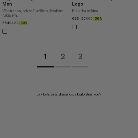
Men
Logo
Všestranná, odolná košile s dlouhým
Klasická mikina
rukávem.
€66.50
€66.50
€95
€95
–30%
30%
€84
€84
€120
€120
–30%
30%
1
2
3
Jak byla vaše zkušenost s touto stránkou?