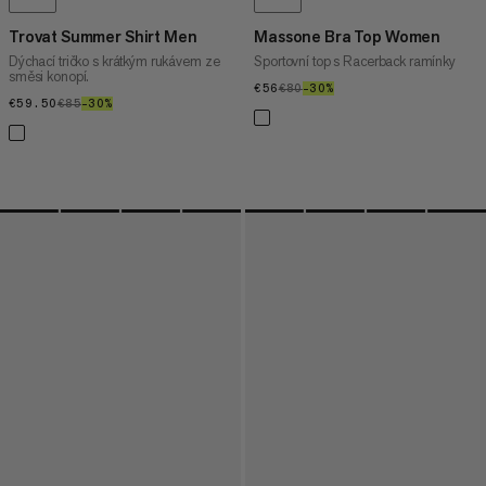
Trovat Summer Shirt Men
Massone Bra Top Women
Dýchací tričko s krátkým rukávem ze
Sportovní top s Racerback ramínky
směsi konopí.
€56
€56
€80
€80
–30%
30%
€59.50
€59.50
€85
€85
–30%
30%