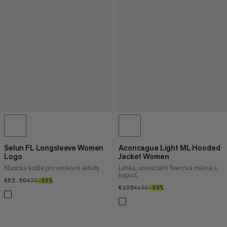
Selun FL Longsleeve Women
Aconcagua Light ML Hooded
Logo
Jacket Women
Klasická košile pro venkovní aktivity
Lehká, univerzální fleecová mikina s
kapucí.
€52.50
€52.50
€75
€75
–30%
30%
€105
€105
€150
€150
–30%
30%