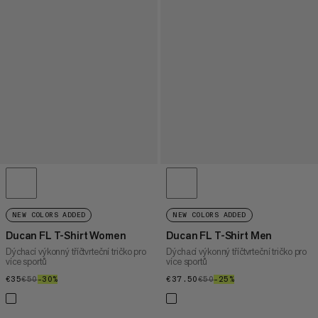
NEW COLORS ADDED
NEW COLORS ADDED
Ducan FL T-Shirt Women
Ducan FL T-Shirt Men
Dýchací výkonný tříčtvrteční tričko pro
Dýchací výkonný tříčtvrteční tričko pro
více sportů
více sportů
€35
€35
€50
€50
–30%
30%
€37.50
€37.50
€50
€50
–25%
25%