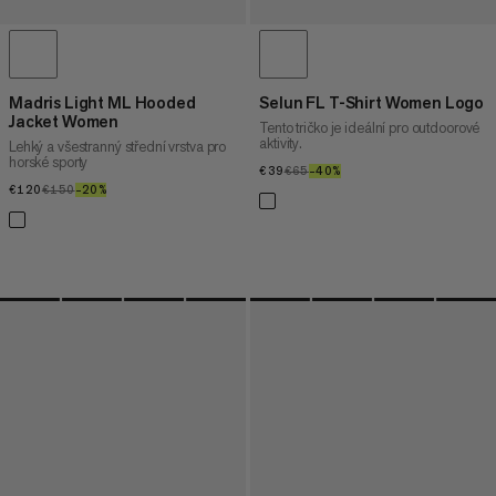
Madris Light ML Hooded
Selun FL T-Shirt Women Logo
Jacket Women
Tento tričko je ideální pro outdoorové
aktivity.
Lehký a všestranný střední vrstva pro
horské sporty
€39
€39
€65
€65
–40%
40%
€120
€120
€150
€150
–20%
20%