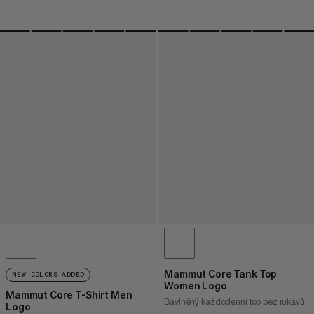
Mammut Core Tank Top
NEW COLORS ADDED
Women Logo
Mammut Core T-Shirt Men
Bavlněný každodenní top bez rukávů.
Logo