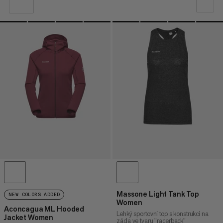
NAŠE DOPORUČENÍ
CENA OD NEJNIŽŠÍ PO NEJVYŠŠÍ
CENA OD NEJVYŠŠÍ PO NEJNIŽŠÍ
CO JE NOVÉHO
OHODNOCENÍ
Massone Light Tank Top
NEW COLORS ADDED
Women
Aconcagua ML Hooded
Lehký sportovní top s konstrukcí na
Jacket Women
záda ve tvaru "racerback"