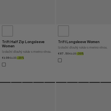
Trift Half Zip Longsleeve
Trift Longsleeve Women
Women
Izolační dlouhý rukáv s merino vlnou.
Izolační dlouhý rukáv s merino vlnou.
€87.50
€87.50
€125
€125
–30%
30%
€108
€108
€135
€135
–20%
20%