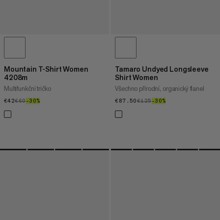
Mountain T-Shirt Women
Tamaro Undyed Longsleeve
4208m
Shirt Women
Multifunkční tričko
Všechno přírodní, organický flanel
€42
€42
€60
€60
–30%
30%
€87.50
€87.50
€125
€125
–30%
30%