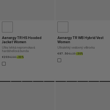
Aenergy TR HS Hooded
Aenergy TR WB Hybrid Vest
Jacket Women
Women
Ultra lehká nepromokavá
Ultralehký vestovný větrovka
hardshellová bunda
€87.50
€87.50
€125
€125
–30%
30%
€203
€203
€290
€290
–30%
30%