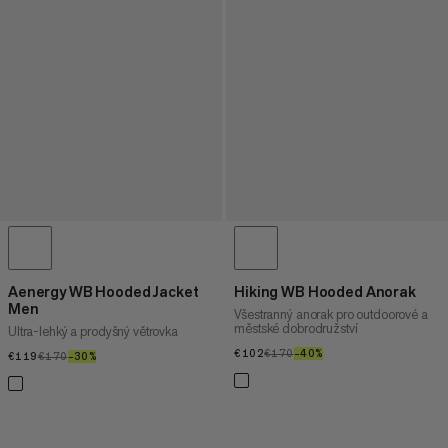
Aenergy WB Hooded Jacket
Hiking WB Hooded Anorak
Men
Všestranný anorak pro outdoorové a
městské dobrodružství
Ultra-lehký a prodyšný větrovka
€102
€102
€170
€170
–40%
40%
€119
€119
€170
€170
–30%
30%