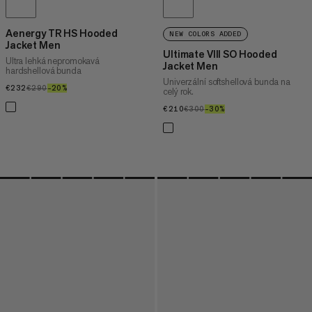
Aenergy TR HS Hooded
NEW COLORS ADDED
Jacket Men
Ultimate VIII SO Hooded
Ultra lehká nepromokavá
Jacket Men
hardshellová bunda
Univerzální softshellová bunda na
€232
€232
€290
€290
–20%
20%
celý rok.
€210
€210
€300
€300
–30%
30%