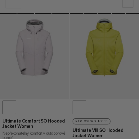
NAŠE DOPORUČENÍ
CENA OD NEJNIŽŠÍ PO NEJVYŠŠÍ
CENA OD NEJVYŠŠÍ PO NEJNIŽŠÍ
CO JE NOVÉHO
OHODNOCENÍ
Ultimate Comfort SO Hooded
NEW COLORS ADDED
Jacket Women
Ultimate VIII SO Hooded
Nepřekonatelný komfort v outdoorové
Jacket Women
bundě