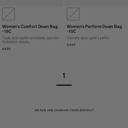
Women's Comfort Down Bag
Women's Perform Down Bag
-18C
-10C
Teplý spací pytel na hluboký spánek v
Dámský spací pytel s peřím
hlubokém chladu.
€430
€430
€450
€450
1
Jak byla vaše zkušenost s touto stránkou?