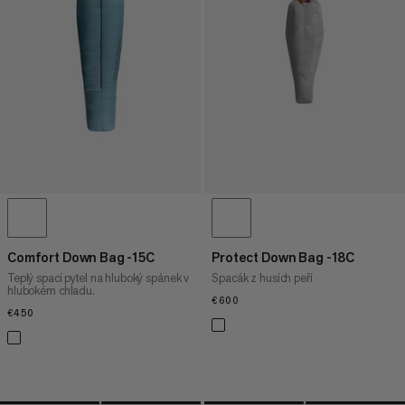
CENA OD NEJVYŠŠÍ PO NEJNIŽŠÍ
CO JE NOVÉHO
OHODNOCENÍ
Comfort Down Bag -15C
Protect Down Bag -18C
Teplý spací pytel na hluboký spánek v
Spacák z husích peří
hlubokém chladu.
€600
€600
€450
€450