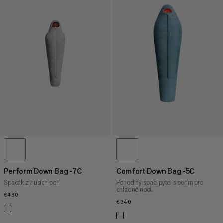
Perform Down Bag -7C
Comfort Down Bag -5C
Spacák z husích peří
Pohodlný spací pytel s pořím pro
chladné noci.
€430
€430
€340
€340