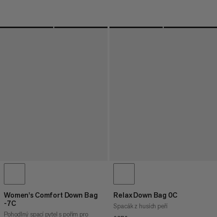
Women's Comfort Down Bag
Relax Down Bag 0C
-7C
Spacák z husích peří
Pohodlný spací pytel s pořím pro