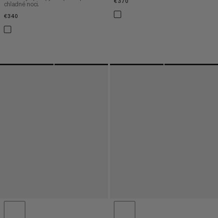
€370
€370
chladné noci.
€340
€340