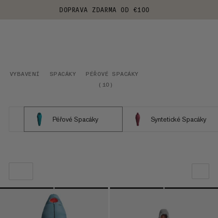
DOPRAVA ZDARMA OD €100
VYBAVENÍ
SPACÁKY
PÉŘOVÉ SPACÁKY
(
10
)
Péřové Spacáky
Syntetické Spacáky
NAŠE DOPORUČENÍ
CENA OD NEJNIŽŠÍ PO NEJVYŠŠÍ