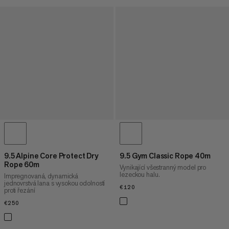
9.5 Alpine Core Protect Dry
9.5 Gym Classic Rope 40m
Rope 60m
Vynikající všestranný model pro
lezeckou halu.
Impregnovaná, dynamická
jednovrstvá lana s vysokou odolností
€120
€120
proti řezání
€250
€250