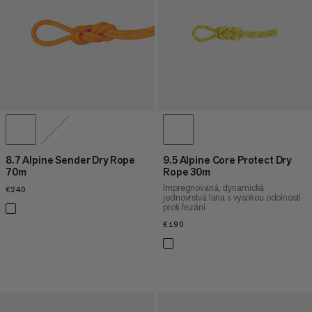
CENA OD NEJVYŠŠÍ PO NEJNIŽŠÍ
CO JE NOVÉHO
OHODNOCENÍ
8.7 Alpine Sender Dry Rope
9.5 Alpine Core Protect Dry
70m
Rope 30m
Impregnovaná, dynamická
€240
€240
jednovrstvá lana s vysokou odolností
proti řezání
€190
€190