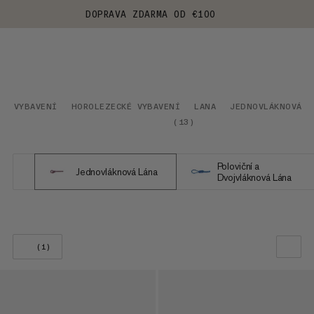
DOPRAVA ZDARMA OD €100
VYBAVENÍ
HOROLEZECKÉ VYBAVENÍ
LANA
JEDNOVLÁKNOVÁ L
(
13
)
Poloviční a
Jednovláknová Lána
Dvojvláknová Lána
(1)
NAŠE DOPORUČENÍ
CENA OD NEJNIŽŠÍ PO NEJVYŠŠÍ