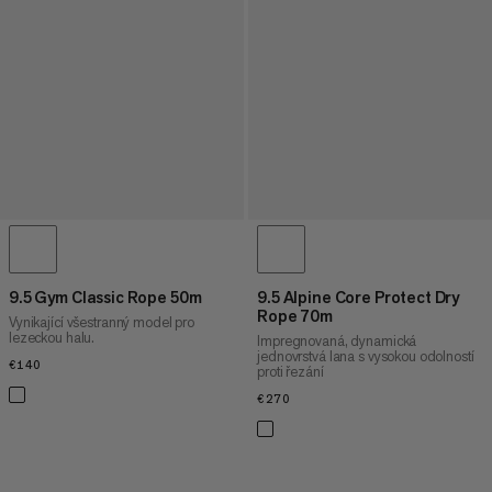
9.5 Gym Classic Rope 50m
9.5 Alpine Core Protect Dry
Rope 70m
Vynikající všestranný model pro
lezeckou halu.
Impregnovaná, dynamická
jednovrstvá lana s vysokou odolností
€140
€140
proti řezání
€270
€270