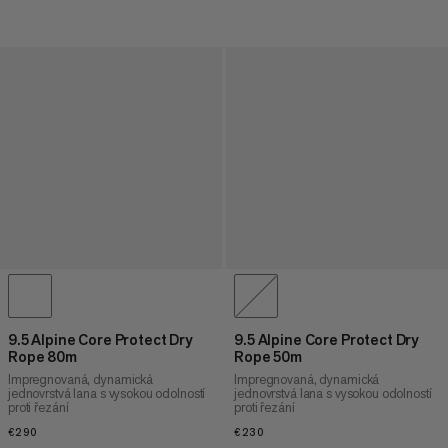
9.5 Alpine Core Protect Dry
9.5 Alpine Core Protect Dry
Rope 80m
Rope 50m
Impregnovaná, dynamická
Impregnovaná, dynamická
jednovrstvá lana s vysokou odolností
jednovrstvá lana s vysokou odolností
proti řezání
proti řezání
€290
€290
€230
€230