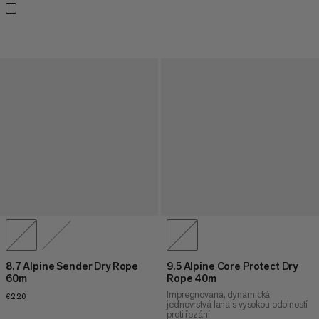
8.7 Alpine Sender Dry Rope
9.5 Alpine Core Protect Dry
60m
Rope 40m
Impregnovaná, dynamická
€220
€220
jednovrstvá lana s vysokou odolností
proti řezání