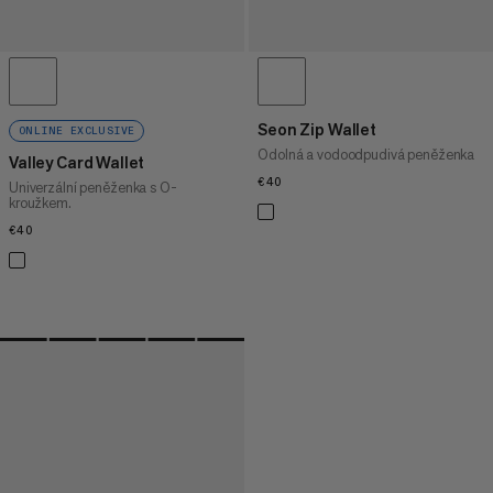
Seon Zip Wallet
ONLINE EXCLUSIVE
Odolná a vodoodpudivá peněženka
Valley Card Wallet
€40
€40
Univerzální peněženka s O-
kroužkem.
€40
€40