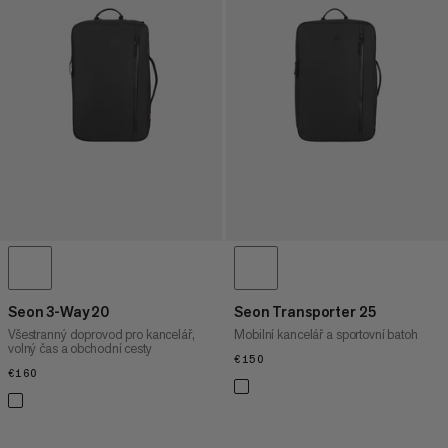
CENA OD NEJNIŽŠÍ PO NEJVYŠŠÍ
CENA OD NEJVYŠŠÍ PO NEJNIŽŠÍ
CO JE NOVÉHO
OHODNOCENÍ
Seon 3-Way 20
Seon Transporter 25
Všestranný doprovod pro kancelář,
Mobilní kancelář a sportovní batoh
volný čas a obchodní cesty
€150
€150
€160
€160