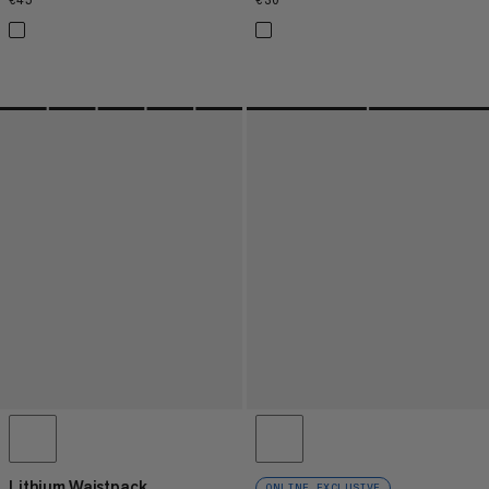
€45
€45
€30
€30
Lithium Waistpack
ONLINE EXCLUSIVE