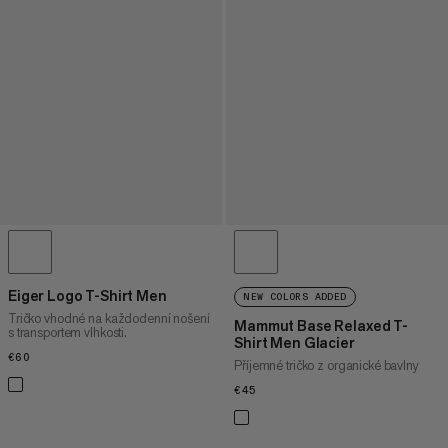
Eiger Logo T-Shirt Men
NEW COLORS ADDED
Tričko vhodné na každodenní nošení
Mammut Base Relaxed T-
s transportem vlhkosti.
Shirt Men Glacier
€60
€60
Příjemné tričko z organické bavlny
€45
€45