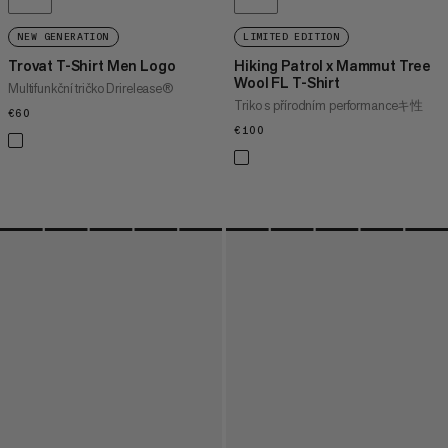
NEW GENERATION
LIMITED EDITION
Trovat T-Shirt Men Logo
Hiking Patrol x Mammut Tree
Wool FL T-Shirt
Multifunkční tričko Drirelease®
Triko s přírodním performanceキ性
€60
€60
€100
€100