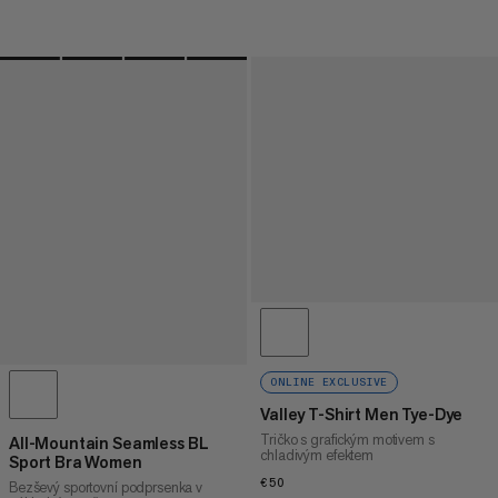
ONLINE EXCLUSIVE
Valley T-Shirt Men Tye-Dye
Tričko s grafickým motivem s
All-Mountain Seamless BL
chladivým efektem
Sport Bra Women
€50
€50
Bezševý sportovní podprsenka v