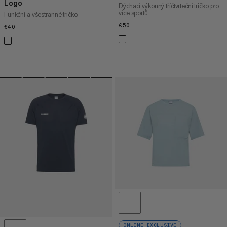
Logo
Dýchací výkonný tříčtvrteční tričko pro
více sportů
Funkční a všestranné tričko.
€50
€50
€40
€40
ONLINE EXCLUSIVE