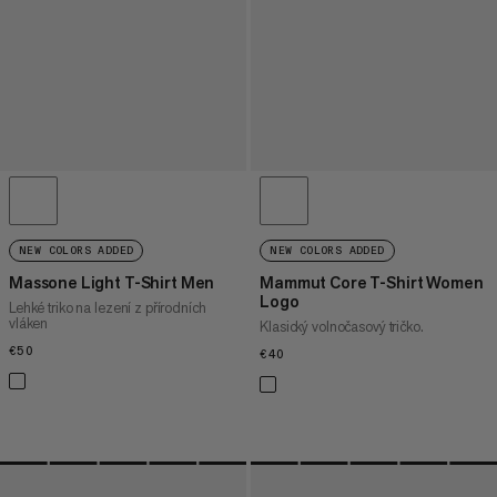
NEW COLORS ADDED
NEW COLORS ADDED
Massone Light T-Shirt Men
Mammut Core T-Shirt Women
Logo
Lehké triko na lezení z přírodních
vláken
Klasický volnočasový tričko.
€50
€50
€40
€40