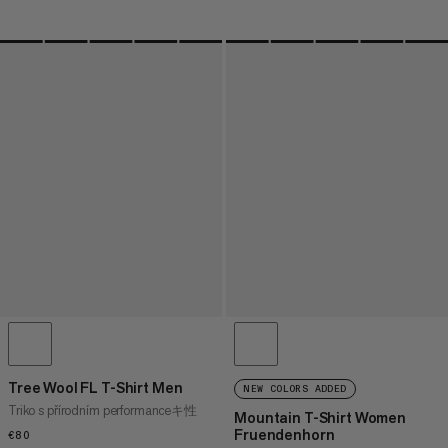
Tree Wool FL T-Shirt Men
NEW COLORS ADDED
Triko s přírodním performanceキ性
Mountain T-Shirt Women
Fruendenhorn
€80
€80