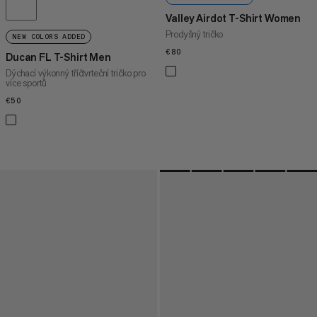
Valley Airdot T-Shirt Women
Prodyšný tričko
NEW COLORS ADDED
€80
€80
Ducan FL T-Shirt Men
Dýchací výkonný tříčtvrteční tričko pro
více sportů
€50
€50