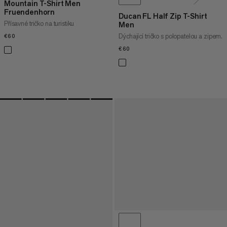
Mountain T-Shirt Men
Fruendenhorn
Ducan FL Half Zip T-Shirt
Přísavné tričko na turistiku
Men
Dýchající tričko s polopatelou a zipem.
€60
€60
€60
€60