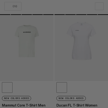
(1)
NAŠE DOPORUČENÍ
CENA OD NEJNIŽŠÍ PO NEJVYŠŠÍ
CENA OD NEJVYŠŠÍ PO NEJNIŽŠÍ
CO JE NOVÉHO
OHODNOCENÍ
NEW COLORS ADDED
NEW COLORS ADDED
Mammut Core T-Shirt Men
Ducan FL T-Shirt Women