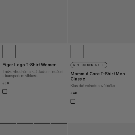
Eiger Logo T-Shirt Women
NEW COLORS ADDED
Tričko vhodné na každodenní nošení
Mammut Core T-Shirt Men
s transportem vlhkosti.
Classic
€60
€60
Klasické volnočasové tričko
€40
€40