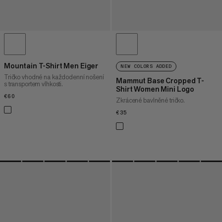
Mountain T-Shirt Men Eiger
NEW COLORS ADDED
Tričko vhodné na každodenní nošení
Mammut Base Cropped T-
s transportem vlhkosti.
Shirt Women Mini Logo
€60
€60
Zkrácené bavlněné tričko.
€35
€35