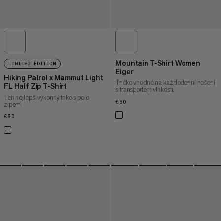
Mountain T-Shirt Women
LIMITED EDITION
Eiger
Hiking Patrol x Mammut Light
Tričko vhodné na každodenní nošení
FL Half Zip T-Shirt
s transportem vlhkosti.
Ten nejlepší výkonný triko s polo
€60
€60
zipem
€80
€80