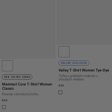
ONLINE EXCLUSIVE
Valley T-Shirt Women Tye-Dye
Tričko s grafickým motivem s
NEW COLORS ADDED
chladivým efektem
Mammut Core T-Shirt Women
€50
€50
Classic
Klasický volnočasový tričko.
€40
€40