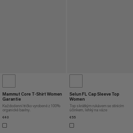
Mammut Core T-Shirt Women
Selun FL Cap Sleeve Top
Garantie
Women
Každodenní tričko vyrobené z 100%
Top s krátkým rukávem se stínícím
organické bavlny.
účinkem, lehký na váze
€40
€40
€55
€55