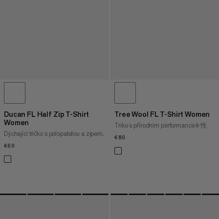
Ducan FL Half Zip T-Shirt
Tree Wool FL T-Shirt Women
Women
Triko s přírodním performanceキ性
Dýchající tričko s polopatelou a zipem.
€80
€80
€60
€60