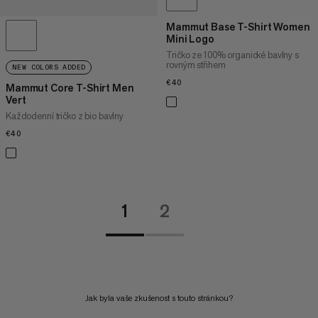
Mammut Base T-Shirt Women
Mini Logo
Tričko ze 100% organické bavlny s
rovným střihem
NEW COLORS ADDED
€40
€40
Mammut Core T-Shirt Men
Vert
Každodenní tričko z bio bavlny
€40
€40
1
2
Jak byla vaše zkušenost s touto stránkou?