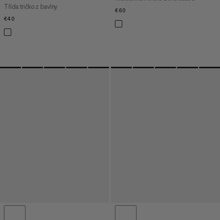
Třída tričko z bavlny
€60
€60
€40
€40