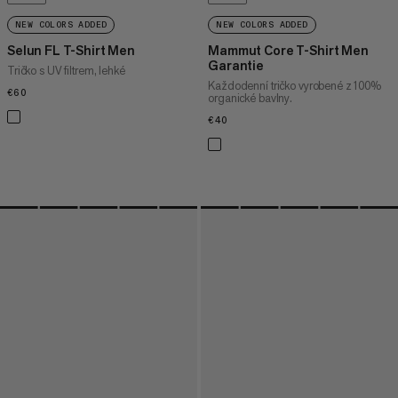
NEW COLORS ADDED
NEW COLORS ADDED
Selun FL T-Shirt Men
Mammut Core T-Shirt Men
Garantie
Tričko s UV filtrem, lehké
Každodenní tričko vyrobené z 100%
€60
€60
organické bavlny.
€40
€40