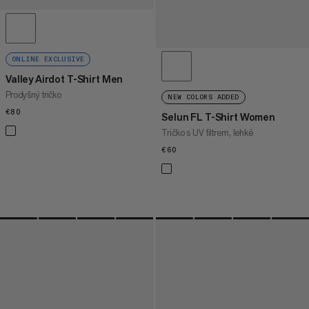
ONLINE EXCLUSIVE
Valley Airdot T-Shirt Men
Prodyšný tričko
NEW COLORS ADDED
€80
€80
Selun FL T-Shirt Women
Tričko s UV filtrem, lehké
€60
€60