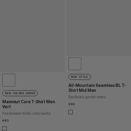
NEW STYLE
All-Mountain Seamless BL T-
Shirt Mid Men
NEW COLORS ADDED
Bezšvová spodní vrstva
Mammut Core T-Shirt Men
€60
€60
Vert
Každodenní tričko z bio bavlny
€40
€40