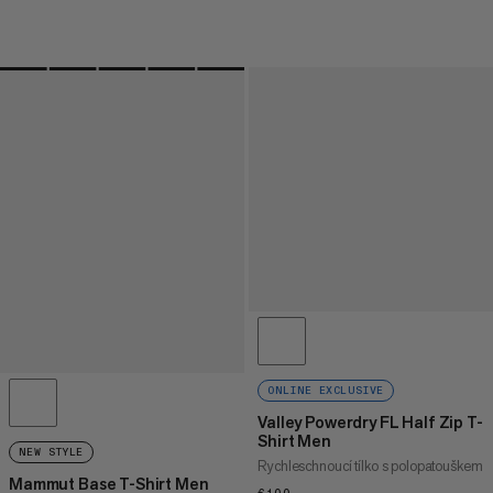
ONLINE EXCLUSIVE
Valley Powerdry FL Half Zip T-
Shirt Men
NEW STYLE
Rychleschnoucí tílko s polopatouškem
Mammut Base T-Shirt Men