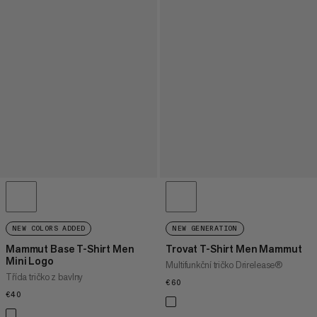
NEW COLORS ADDED
NEW GENERATION
Mammut Base T-Shirt Men
Trovat T-Shirt Men Mammut
Mini Logo
Multifunkční tričko Drirelease®
Třída tričko z bavlny
€60
€60
€40
€40