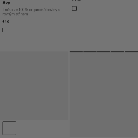
€100
€100
Avy
Tričko ze 100% organické bavlny s
rovným střihem
€40
€40