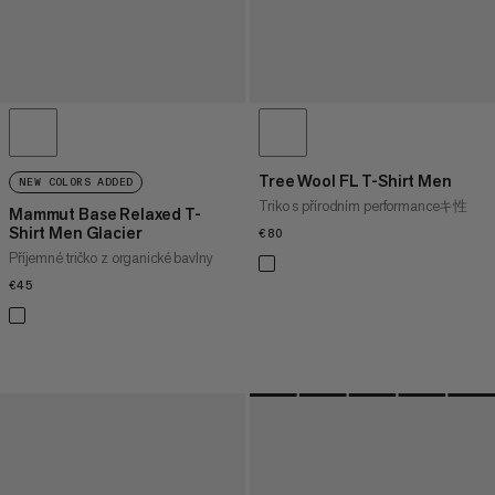
Tree Wool FL T-Shirt Men
NEW COLORS ADDED
Triko s přírodním performanceキ性
Mammut Base Relaxed T-
Shirt Men Glacier
€80
€80
Příjemné tričko z organické bavlny
€45
€45