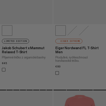
LIMITED EDITION
EIGER EXTREME
Jakob Schubert x Mammut
Eiger Nordwand FL T-Shirt
Relaxed T-Shirt
Men
Příjemné tričko z organické bavlny
Prodyšné, rychleschnoucí
horolezecké tričko.
€45
€45
€80
€80