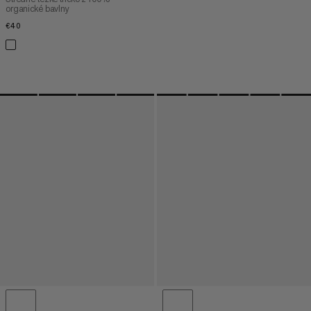
organické bavlny
€40
€40