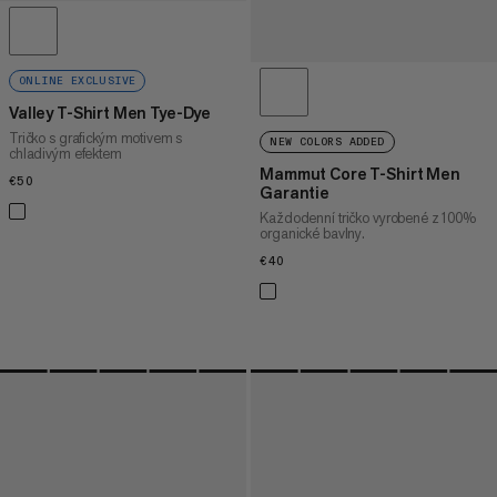
ONLINE EXCLUSIVE
Valley T-Shirt Men Tye-Dye
Tričko s grafickým motivem s
NEW COLORS ADDED
chladivým efektem
Mammut Core T-Shirt Men
€50
€50
Garantie
Každodenní tričko vyrobené z 100%
organické bavlny.
€40
€40