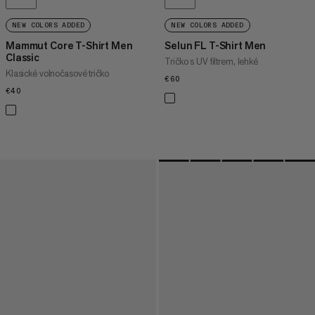
NEW COLORS ADDED
NEW COLORS ADDED
Mammut Core T-Shirt Men
Selun FL T-Shirt Men
Classic
Tričko s UV filtrem, lehké
Klasické volnočasové tričko
€60
€60
€40
€40