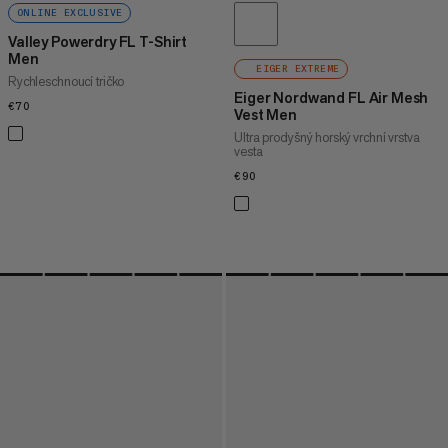
ONLINE EXCLUSIVE
Valley Powerdry FL T-Shirt
Men
EIGER EXTREME
Rychleschnoucí tričko
Eiger Nordwand FL Air Mesh
€70
€70
Vest Men
Ultra prodyšný horský vrchní vrstva
vesta
€90
€90