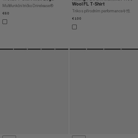
Wool FL T-Shirt
Multifunkční tričko Drirelease®
Triko s přírodním performanceキ性
€60
€60
€100
€100