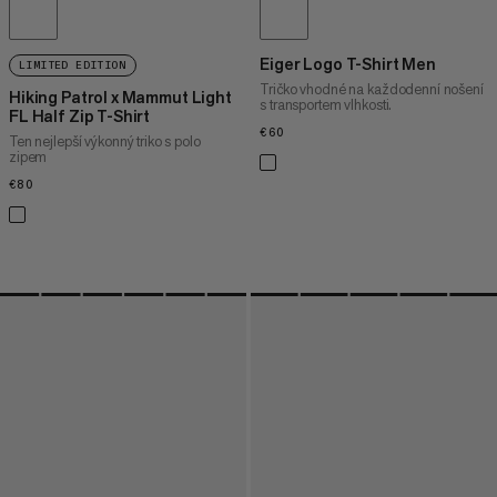
Eiger Logo T-Shirt Men
LIMITED EDITION
Tričko vhodné na každodenní nošení
Hiking Patrol x Mammut Light
s transportem vlhkosti.
FL Half Zip T-Shirt
€60
€60
Ten nejlepší výkonný triko s polo
zipem
€80
€80