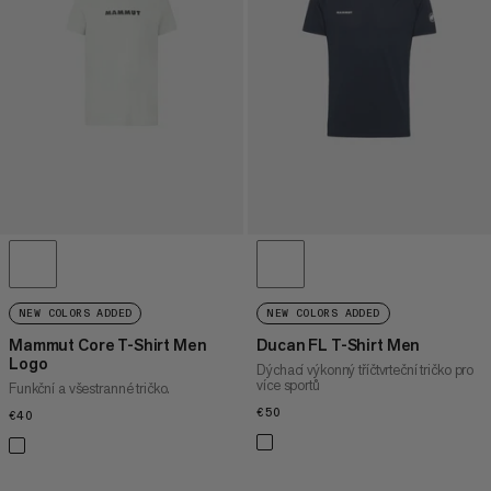
CENA OD NEJVYŠŠÍ PO NEJNIŽŠÍ
CO JE NOVÉHO
OHODNOCENÍ
NEW COLORS ADDED
NEW COLORS ADDED
Mammut Core T-Shirt Men
Ducan FL T-Shirt Men
Logo
Dýchací výkonný tříčtvrteční tričko pro
více sportů
Funkční a všestranné tričko.
€50
€50
€40
€40