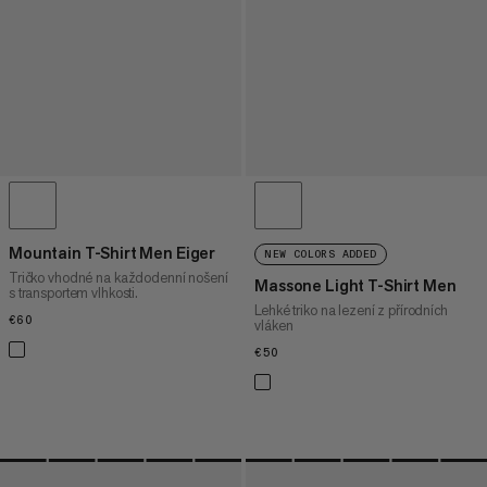
Mountain T-Shirt Men Eiger
NEW COLORS ADDED
Tričko vhodné na každodenní nošení
Massone Light T-Shirt Men
s transportem vlhkosti.
Lehké triko na lezení z přírodních
€60
€60
vláken
€50
€50