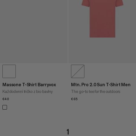
Massone T-Shirt Barryvox
Mtn. Pro 2.0 Sun T-Shirt Men
Každodenní tričko z bio bavlny
The go-to tee for the outdoors
€40
€40
€65
€65
1