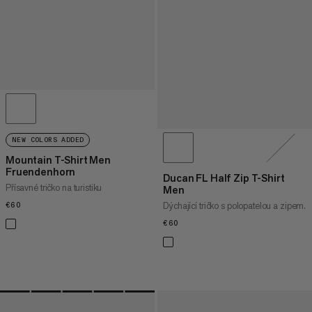
NEW COLORS ADDED
Mountain T-Shirt Men
Fruendenhorn
Ducan FL Half Zip T-Shirt
Přísavné tričko na turistiku
Men
Dýchající tričko s polopatelou a zipem.
€60
€60
€60
€60