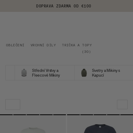
DOPRAVA ZDARMA OD €100
OBLEČENÍ
VRCHNÍ DÍLY
TRIČKA A TOPY
(
30
)
Střední Vrstvy a
Svetry a Mikiny s
Fleecové Mikiny
Kapucí
NAŠE DOPORUČENÍ
CENA OD NEJNIŽŠÍ PO NEJVYŠŠÍ