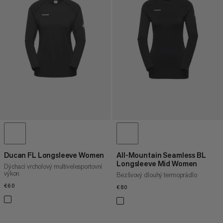
CENA OD NEJNIŽŠÍ PO NEJVYŠŠÍ
CENA OD NEJVYŠŠÍ PO NEJNIŽŠÍ
CO JE NOVÉHO
OHODNOCENÍ
Ducan FL Longsleeve Women
All-Mountain Seamless BL
Longsleeve Mid Women
Dýchací vrcholový multivelesportovní
výkon
Bezšvový dlouhý termoprádlo
€60
€60
€80
€80