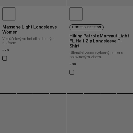
Massone Light Longsleeve
LIMITED EDITION
Women
Hiking Patrol x Mammut Light
Víceúčelový vrchní díl s dlouhým
FL Half Zip Longsleeve T-
rukávem
Shirt
€70
€70
Ultimátní vysoce výkonný pulovr s
polovinovým zipem.
€90
€90