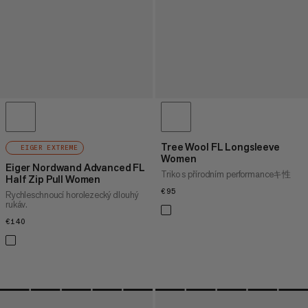
Tree Wool FL Longsleeve
EIGER EXTREME
Women
Eiger Nordwand Advanced FL
Triko s přírodním performanceキ性
Half Zip Pull Women
€95
€95
Rychleschnoucí horolezecký dlouhý
rukáv.
€140
€140