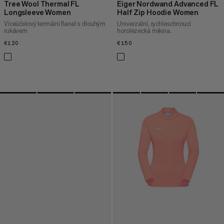
Tree Wool Thermal FL
Eiger Nordwand Advanced FL
Longsleeve Women
Half Zip Hoodie Women
Víceúčelový termální flanel s dlouhým
Univerzální, rychleschnoucí
rukávem
horolezecká mikina.
€120
€120
€150
€150