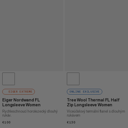
EIGER EXTREME
ONLINE EXCLUSIVE
Eiger Nordwand FL
Tree Wool Thermal FL Half
Longsleeve Women
Zip Longsleeve Women
Rychleschnoucí horolezecký dlouhý
Víceúčelový termální flanel s dlouhým
rukáv.
rukávem
€100
€100
€130
€130