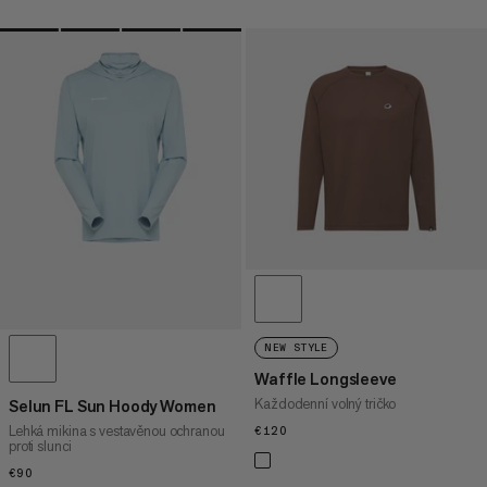
NEW STYLE
Waffle Longsleeve
Každodenní volný tričko
Selun FL Sun Hoody Women
Lehká mikina s vestavěnou ochranou
€120
€120
proti slunci
€90
€90