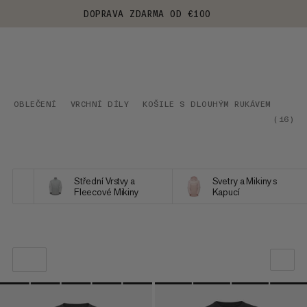
DOPRAVA ZDARMA OD €100
OBLEČENÍ
VRCHNÍ DÍLY
KOŠILE S DLOUHÝM RUKÁVEM
(
16
)
Střední Vrstvy a
Svetry a Mikiny s
Fleecové Mikiny
Kapucí
NAŠE DOPORUČENÍ