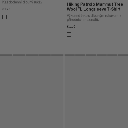
Každodenní dlouhý rukáv
Hiking Patrol x Mammut Tree
Wool FL Longsleeve T-Shirt
€120
€120
Výkonné triko s dlouhým rukávem z
přírodních materiálů.
€110
€110