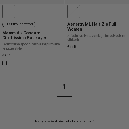
Aenergy ML Half Zip Pull
LIMITED EDITION
Women
Mammut x Cabourn
Střední vrstva s vynikajícím odvodem
Direttissima Baselayer
vlhkosti.
Jednodílná spodní vrstva inspirovaná
€115
€115
vintage stylem.
€200
€200
1
Jak byla vaše zkušenost s touto stránkou?