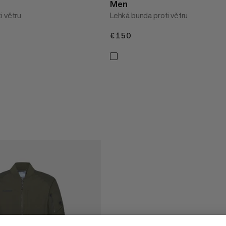
Men
i větru
Lehká bunda proti větru
€150
€150