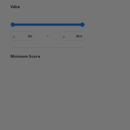
Váha
g
g
Minimum Score