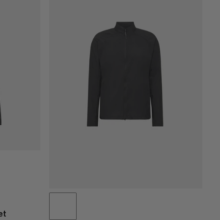
CENA OD NEJNIŽŠÍ PO NEJVYŠŠÍ
CENA OD NEJVYŠŠÍ PO NEJNIŽŠÍ
CO JE NOVÉHO
OHODNOCENÍ
et