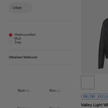
Urban
Všechna pohlaví
Muži
Ženy
Oblečení Velikosti
XS
(
2
)
S
(
4
)
M
(
4
)
Black
Blue
(
4
)
(
1
)
L
(
3
)
ONLINE EXCLU
XL
(
3
)
Valley Light 