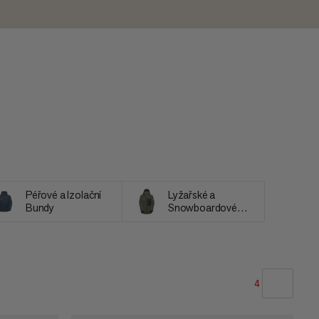
Péřové a Izolační
Lyžařské a
Bundy
Snowboardové
Bundy
4
NAŠE DOPORUČENÍ