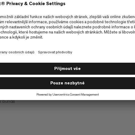
r Jacket Men
r bunda