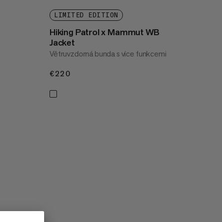
LIMITED EDITION
Hiking Patrol x Mammut WB
Jacket
Větruvzdorná bunda s více funkcemi
€220
€220