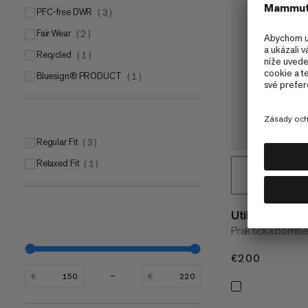
PFC-free DWR
(
3
)
Fair Wear
(
2
)
Recycled
(
1
)
bluesign® PRODUCT
(
1
)
Regular Fit
(
3
)
Relaxed Fit
(
1
)
Utility Bombe
Praktická bombe
€200
€200
€
€