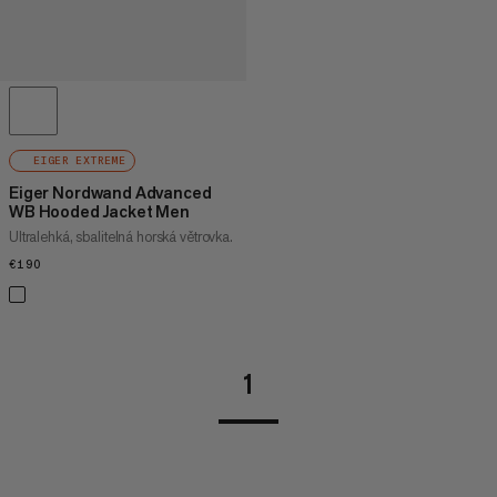
EIGER EXTREME
Eiger Nordwand Advanced
WB Hooded Jacket Men
Ultralehká, sbalitelná horská větrovka.
€190
€190
1