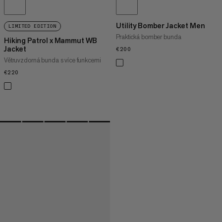
Utility Bomber Jacket Men
LIMITED EDITION
Praktická bomber bunda
Hiking Patrol x Mammut WB
Jacket
€200
€200
Větruvzdorná bunda s více funkcemi
€220
€220