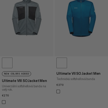
Ultimate VII SO Jacket Men
NEW COLORS ADDED
Technická softshellová bunda
Ultimate VIII SO Jacket Men
€270
€270
Univerzální softshellová bunda na
celý rok.
€270
€270