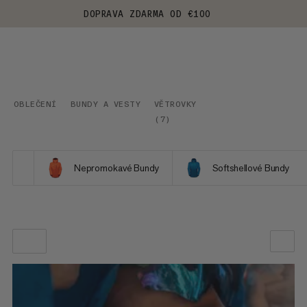
DOPRAVA ZDARMA OD €100
OBLEČENÍ
BUNDY A VESTY
VĚTROVKY
(
7
)
Nepromokavé Bundy
Softshellové Bundy
NAŠE DOPORUČENÍ
CENA OD NEJNIŽŠÍ PO NEJVYŠŠÍ