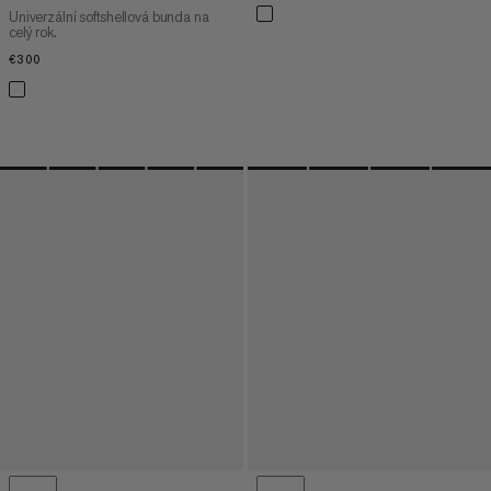
Univerzální softshellová bunda na
celý rok.
€300
€300