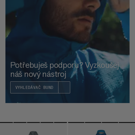
CENA OD NEJVYŠŠÍ PO NEJNIŽŠÍ
CO JE NOVÉHO
OHODNOCENÍ
Potřebuješ podporu? Vyzkoušej
náš nový nástroj
VYHLEDÁVAČ BUND