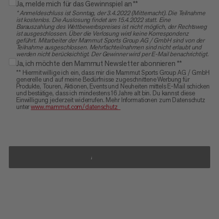
Ja, melde mich für das Gewinnspiel an **
* Anmeldeschluss ist Sonntag, der 3.4.2022 (Mitternacht). Die Teilnahme
ist kostenlos. Die Auslosung findet am 15.4.2022 statt. Eine
Barauszahlung des Wettbewerbspreises ist nicht möglich, der Rechtsweg
ist ausgeschlossen. Über die Verlosung wird keine Korrespondenz
geführt. Mitarbeiter der Mammut Sports Group AG / GmbH sind von der
Teilnahme ausgeschlossen. Mehrfachteilnahmen sind nicht erlaubt und
werden nicht berücksichtigt. Der Gewinner wird per E-Mail benachrichtigt.
Ja, ich möchte den Mammut Newsletter abonnieren **
** Hiermit willige ich ein, dass mir die Mammut Sports Group AG / GmbH
generelle und auf meine Bedürfnisse zugeschnittene Werbung für
Produkte, Touren, Aktionen, Events und Neuheiten mittels E-Mail schicken
und bestätige, dass ich mindestens 16 Jahre alt bin. Du kannst diese
Einwilligung jederzeit widerrufen. Mehr Informationen zum Datenschutz
unter
www.mammut.com/datenschutz
ANMELDEN