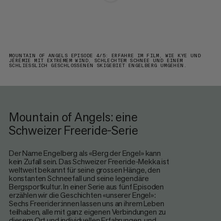
MOUNTAIN OF ANGELS EPISODE 4/5: ERFAHRE IM FILM, WIE KYE UND
JÉRÉMIE MIT EXTREMEM WIND, SCHLECHTEM SCHNEE UND EINEM
SCHLIESSLICH GESCHLOSSENEN SKIGEBIET ENGELBERG UMGEHEN.
Mountain of Angels: eine
Schweizer Freeride-Serie
Der Name Engelberg als «Berg der Engel» kann
kein Zufall sein. Das Schweizer Freeride-Mekka ist
weltweit bekannt für seine grossen Hänge, den
konstanten Schneefall und seine legendäre
Bergsportkultur. In einer Serie aus fünf Episoden
erzählen wir die Geschichten «unserer Engel»:
Sechs Freerider:innen lassen uns an ihrem Leben
teilhaben, alle mit ganz eigenen Verbindungen zu
diesem Ort und individuellen Erfahrungen, und