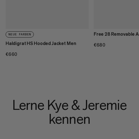
Free 28 Removable A
NEUE FARBEN
Haldigrat HS Hooded Jacket Men
€680
€680
€660
€660
Lerne Kye & Jeremie
kennen