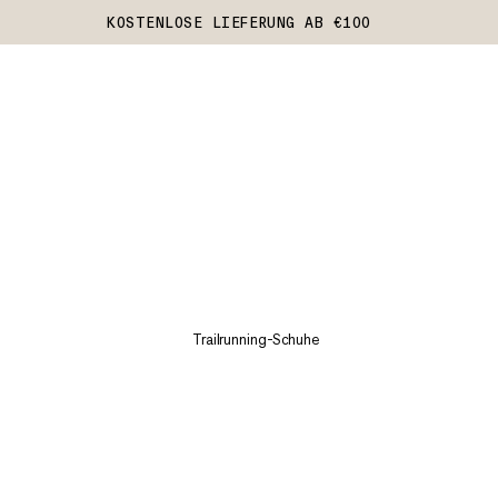
KOSTENLOSE LIEFERUNG AB €100
Trailrunning-Schuhe