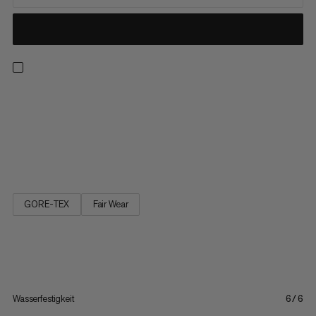
Ideal zum Wandern, auf Reisen und für die Freizeit. Der Girun
Hike Low GTX ist ein leichter Multifunktionsschuh für jede
Gelegenheit und jedes Terrain. Dank der gripex™-Aussensohle
mit rutschsicherem Profil bist du auf Asphalt, steinigem oder
matschigem Untergrund trittsicher unterwegs. Für trockene...
GORE-TEX
Fair Wear
Wasserfestigkeit
6/6