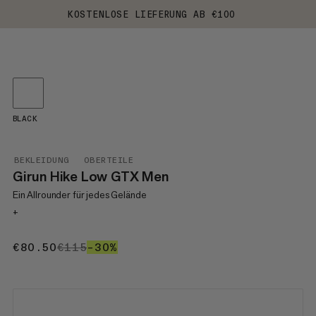
KOSTENLOSE LIEFERUNG AB €100
BLACK
BEKLEIDUNG
OBERTEILE
Girun Hike Low GTX Men
Ein Allrounder für jedes Gelände
+
€80.50
€80.50
€115
€115
–30%
30%