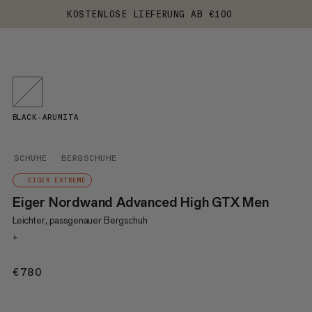
KOSTENLOSE LIEFERUNG AB €100
BLACK-ARUMITA
SCHUHE
BERGSCHUHE
EIGER EXTREME
Eiger Nordwand Advanced High GTX Men
Leichter, passgenauer Bergschuh
+
€780
€780