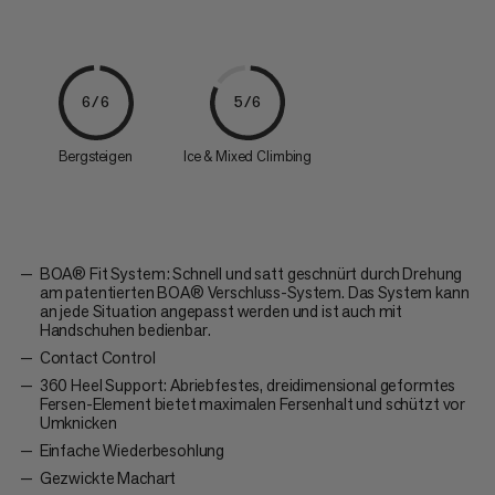
6/6
5/6
Bergsteigen
Ice & Mixed Climbing
BOA® Fit System: Schnell und satt geschnürt durch Drehung
am patentierten BOA® Verschluss-System. Das System kann
an jede Situation angepasst werden und ist auch mit
Handschuhen bedienbar.
Contact Control
360 Heel Support: Abriebfestes, dreidimensional geformtes
Fersen-Element bietet maximalen Fersenhalt und schützt vor
Umknicken
Einfache Wiederbesohlung
Gezwickte Machart