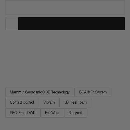
Dieser Schuh begleitet dich ganzjährig auf Schritt und Tritt
durchs Hochgebirge – und hat im Test auch unsere
Athlet:innen überzeugt. Wenn jedes Gramm und Top-
Performance zählen, meistert die leichte und leistungsstarke
Vibram Litebase-Aussensohle alle Herausforderungen. Das
GORE-TEX-Material...
Mammut Georganic® 3D Technology
BOA® Fit System
Contact Control
Vibram
3D Heel Foam
PFC-Freie DWR
Fair Wear
Recycelt