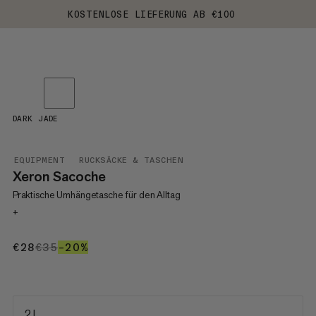
KOSTENLOSE LIEFERUNG AB €100
DARK JADE
EQUIPMENT
RUCKSÄCKE & TASCHEN
Xeron Sacoche
Praktische Umhängetasche für den Alltag
+
€28
€28
€35
€35
–20%
20%
2 L