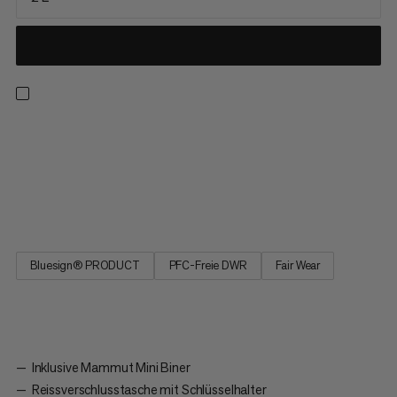
Xeron Sacoche - die praktische Umhängetasche für den Alltag
mit Bezug zu unserer Mammut Herkunft. Mammut Mini Biner,
Lining mit Bergprint und Safety Orange Elemente bilden eine
einzigartige Hommage, die die Xeron Sacoche einzigartig
macht.
Bluesign® PRODUCT
PFC-Freie DWR
Fair Wear
Inklusive Mammut Mini Biner
Reissverschlusstasche mit Schlüsselhalter