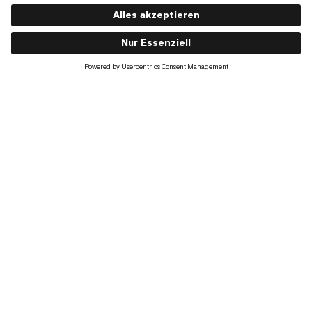
Barryvox
€340
€340