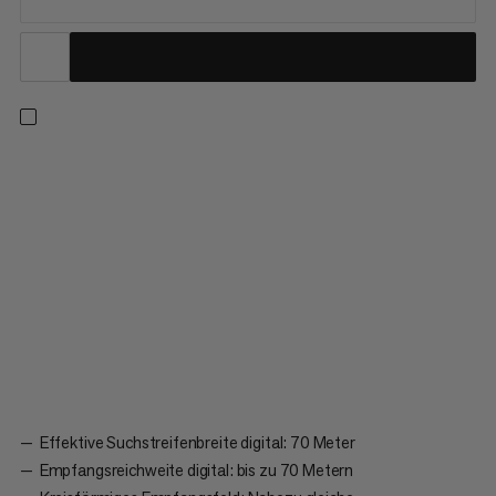
Digitales Drei-Antennen-Gerät – auf die essentiellen
Funktionen reduziert. Das Barryvox® punktet durch einfachste
Bedienung und klare Anweisungen. Mit grosser
Empfangsreichweite und einer effektiven Suchstreifenbreite
von 70 Metern bietet es dem Nutzer ein einfaches Interface
und intuitive...
Effektive Suchstreifenbreite digital: 70 Meter
Empfangsreichweite digital: bis zu 70 Metern