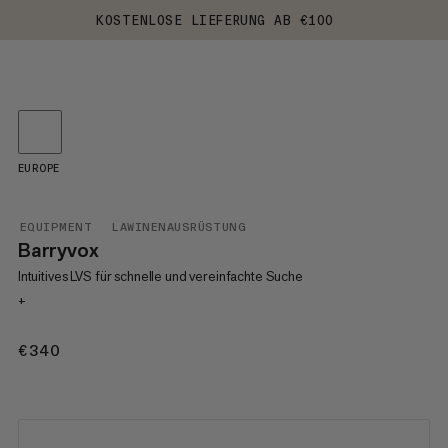
KOSTENLOSE LIEFERUNG AB €100
EUROPE
EQUIPMENT
LAWINENAUSRÜSTUNG
Barryvox
Intuitives LVS für schnelle und vereinfachte Suche
+
€340
€340