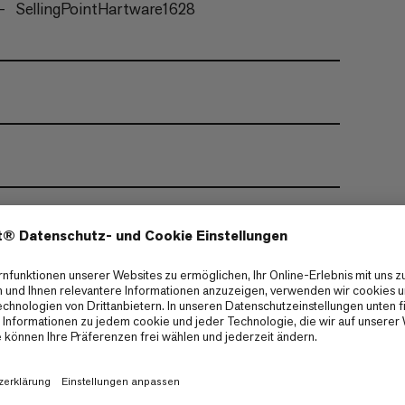
SellingPointHartware1628