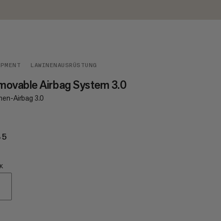
IPMENT
LAWINENAUSRÜSTUNG
movable Airbag System 3.0
nen-Airbag 3.0
85
€485
K