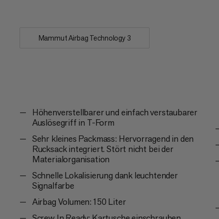
Rucksäcke eingebaut werden, die Remo
Mammut Airbag Technology 3
Höhenverstellbarer und einfach verstaubarer
Auslösegriff in T-Form
Sehr kleines Packmass: Hervorragend in den
Rucksack integriert. Stört nicht bei der
Materialorganisation
Schnelle Lokalisierung dank leuchtender
Signalfarbe
Airbag Volumen: 150 Liter
Screw In Ready: Kartusche einschrauben,