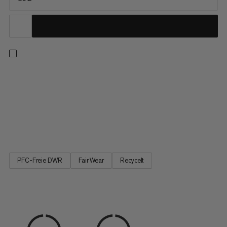
Diese Duffle ist auf maximale Langlebigkeit ausgelegt. Das
Obermaterial besteht aus robustem, wasserfestem 900-
Denier-Ripstop-Polyester, das deine Ausrüstung vor
Niederschlag schützt. Ein geschweisster, wasserdichter Boden
aus 1000 Denier schützt vor Schlamm und Nässe und hält den
Inhalt auch bei...
PFC-Freie DWR
Fair Wear
Recycelt