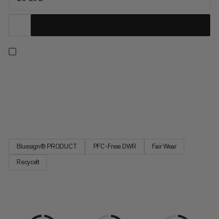
Mit diesem leichten Skitourenrucksack bist du effizient im
Schnee unterwegs, ohne auf Komfort, Langlebigkeit oder
Features zu verzichten. Inspiriert vom Design einer Trailrunning-
Weste garantiert das ergonomische Tragesystem einen festen
Sitz ohne einzuengen und hält die Last nah und stabil am...
Bluesign® PRODUCT
PFC-Freie DWR
Fair Wear
Recycelt