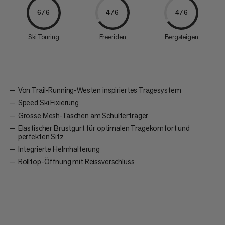
6/6
4/6
4/6
Ski Touring
Freeriden
Bergsteigen
Von Trail-Running-Westen inspiriertes Tragesystem
Speed Ski Fixierung
Grosse Mesh-Taschen am Schulterträger
Elastischer Brustgurt für optimalen Tragekomfort und
perfekten Sitz
Integrierte Helmhalterung
Rolltop-Öffnung mit Reissverschluss