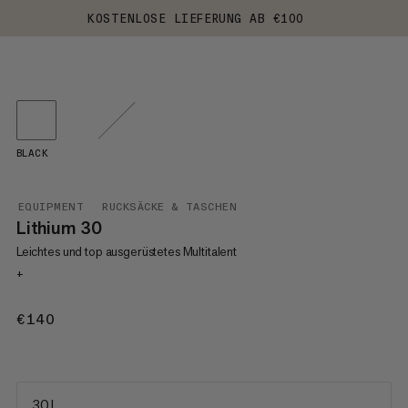
KOSTENLOSE LIEFERUNG AB €100
BLACK
EQUIPMENT
RUCKSÄCKE & TASCHEN
Lithium 30
Leichtes und top ausgerüstetes Multitalent
+
€140
€140
30 L