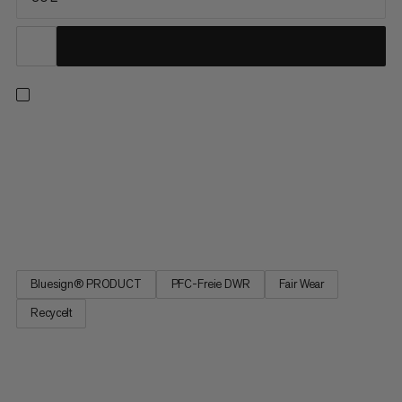
Du bist auf entspannten Wanderungen genauso zu Hause wie
auf anspruchsvollen Touren. Der Lithium 30 auch. Hergestellt
ist er mehrheitlich aus recycelten Materialien, die dauerhaft
wasserabweisende Imprägnierung ist PFC-frei. Hohen
Tragekomfort geniesst du dank besonders leichter und
atmungsaktiver...
Bluesign® PRODUCT
PFC-Freie DWR
Fair Wear
Recycelt