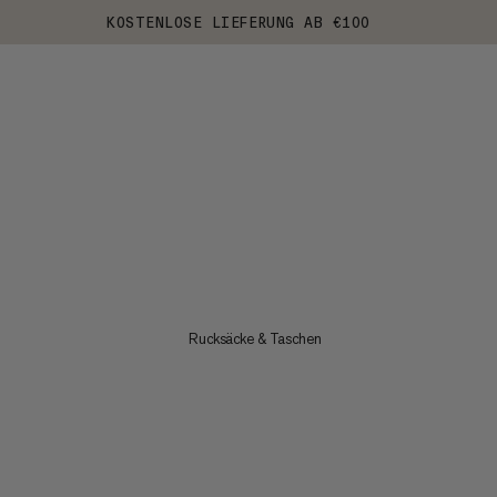
KOSTENLOSE LIEFERUNG AB €100
Rucksäcke & Taschen